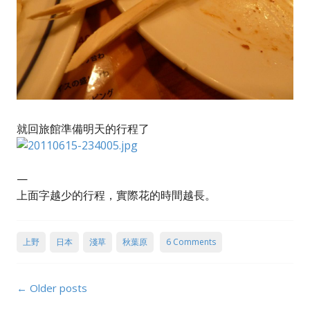
就回旅館準備明天的行程了
—
上面字越少的行程，實際花的時間越長。
上野
日本
淺草
秋葉原
6 Comments
Posts
←
Older posts
navigation