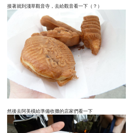
接著就到淺草觀音寺，去給觀音看一下（？）
然後去阿美橫給準備收攤的店家們看一下