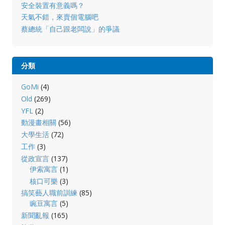
安全裝置有意義嗎？
天氣不錯，來賣個電腦吧
蔡總統「自己跟老闆說」的爭議
分類
GoMi
(4)
Old
(269)
YFL
(2)
動漫畫相關
(56)
大學生活
(72)
工作
(3)
從政宣言
(137)
伊索寓言
(1)
核口可樂
(3)
搞笑藝人職前訓練
(85)
豌豆寓言
(5)
新聞亂報
(165)