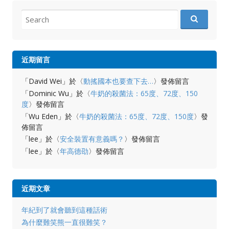
Search
for:
近期留言
「
David Wei
」於〈
動搖國本也要查下去…
〉發佈留言
「
Dominic Wu
」於〈
牛奶的殺菌法：65度、72度、150
度
〉發佈留言
「
Wu Eden
」於〈
牛奶的殺菌法：65度、72度、150度
〉發
佈留言
「
lee
」於〈
安全裝置有意義嗎？
〉發佈留言
「
lee
」於〈
年高德劭
〉發佈留言
近期文章
年紀到了就會聽到這種話術
為什麼難笑熊一直很難笑？