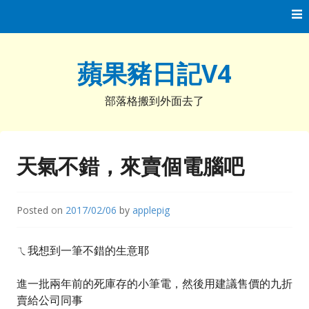
Skip
to
content
蘋果豬日記V4
部落格搬到外面去了
天氣不錯，來賣個電腦吧
Posted on
2017/02/06
by
applepig
ㄟ我想到一筆不錯的生意耶
進一批兩年前的死庫存的小筆電，然後用建議售價的九折
賣給公司同事