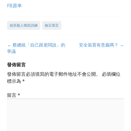
FB原串
搞笑藝人職前訓練
豌豆寓言
Post
←
蔡總統「自己跟老闆說」的
安全裝置有意義嗎？
→
navigation
爭議
發佈留言
發佈留言必須填寫的電子郵件地址不會公開。
必填欄位
標示為
*
留言
*