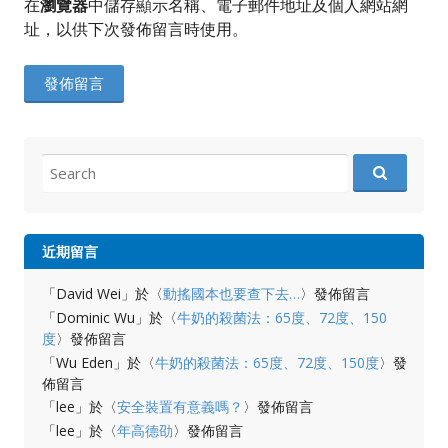
在
瀏覽器
中儲存顯示名稱、電子郵件地址及個人網站網
址，以供下次發佈留言時使用。
Search
for:
近期留言
「
David Wei
」於〈
動搖國本也要查下去…
〉發佈留言
「
Dominic Wu
」於〈
牛奶的殺菌法：65度、72度、150
度
〉發佈留言
「
Wu Eden
」於〈
牛奶的殺菌法：65度、72度、150度
〉發
佈留言
「
lee
」於〈
安全裝置有意義嗎？
〉發佈留言
「
lee
」於〈
年高德劭
〉發佈留言