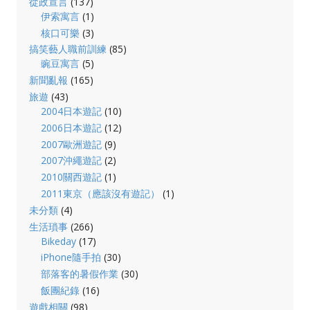
從政宣言
(137)
伊索寓言
(1)
核口可樂
(3)
搞笑藝人職前訓練
(85)
豌豆寓言
(5)
新聞亂報
(165)
旅遊
(43)
2004日本遊記
(10)
2006日本遊記
(12)
2007歐洲遊記
(9)
2007沖繩遊記
(2)
2010關西遊記
(1)
2011東京（應該沒有遊記）
(1)
未分類
(4)
生活瑣事
(266)
Bikeday
(17)
iPhone隨手拍
(30)
部落客的暑假作業
(30)
飯團紀錄
(16)
遊戲相關
(98)