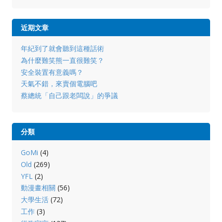
近期文章
年紀到了就會聽到這種話術
為什麼難笑熊一直很難笑？
安全裝置有意義嗎？
天氣不錯，來賣個電腦吧
蔡總統「自己跟老闆說」的爭議
分類
GoMi
(4)
Old
(269)
YFL
(2)
動漫畫相關
(56)
大學生活
(72)
工作
(3)