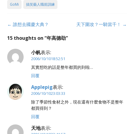
GoMi
搞笑藝人職前訓練
Post
←
誰想去國慶大典？
天下圍攻？一騎當千！
→
navigation
15 thoughts on “
年高德劭
”
小帆
表示:
2006/10/1018:52:51
其實想吃的話是整年都買的到啦…
回覆
Applepig
表示:
2006/10/1023:03:33
除了季節性食材之外，現在還有什麼食物不是整年
都買得到？
回覆
天地
表示: