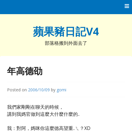
Skip
to
content
蘋果豬日記V4
部落格搬到外面去了
年高德劭
Posted on
2006/10/09
by
gomi
我們家剛剛在聊天的時候，
講到我媽官做到這麼大什麼什麼的..
我：對阿，媽咪你這麼德高望重..ㄟ？XD