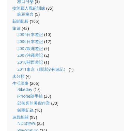
核口可樂
(3)
搞笑藝人職前訓練
(85)
豌豆寓言
(5)
新聞亂報
(165)
旅遊
(43)
2004日本遊記
(10)
2006日本遊記
(12)
2007歐洲遊記
(9)
2007沖繩遊記
(2)
2010關西遊記
(1)
2011東京（應該沒有遊記）
(1)
未分類
(4)
生活瑣事
(266)
Bikeday
(17)
iPhone隨手拍
(30)
部落客的暑假作業
(30)
飯團紀錄
(16)
遊戲相關
(98)
NDS跟Wii
(25)
PlayStation
(24)