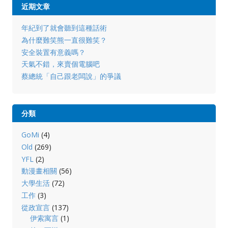
近期文章
年紀到了就會聽到這種話術
為什麼難笑熊一直很難笑？
安全裝置有意義嗎？
天氣不錯，來賣個電腦吧
蔡總統「自己跟老闆說」的爭議
分類
GoMi
(4)
Old
(269)
YFL
(2)
動漫畫相關
(56)
大學生活
(72)
工作
(3)
從政宣言
(137)
伊索寓言
(1)