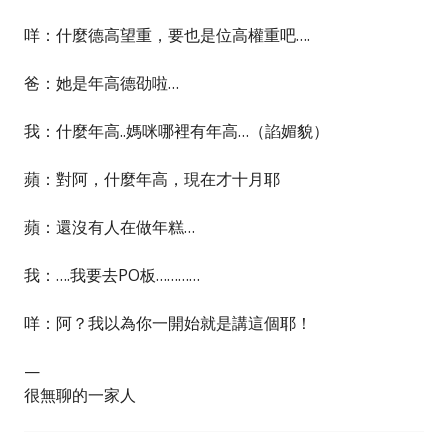
咩：什麼德高望重，要也是位高權重吧….
爸：她是年高德劭啦…
我：什麼年高..媽咪哪裡有年高…（諂媚貌）
蘋：對阿，什麼年高，現在才十月耶
蘋：還沒有人在做年糕…
我：….我要去PO板…………
咩：阿？我以為你一開始就是講這個耶！
—
很無聊的一家人