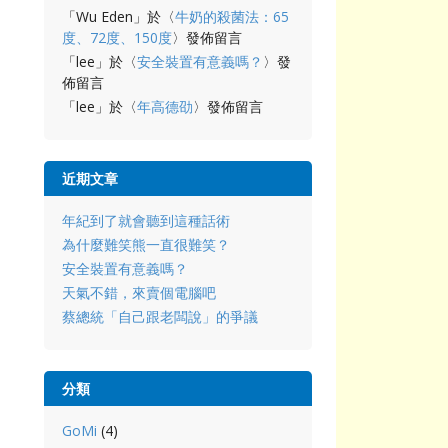
「
Wu Eden
」於〈
牛奶的殺菌法：65
度、72度、150度
〉發佈留言
「
lee
」於〈
安全裝置有意義嗎？
〉發
佈留言
「
lee
」於〈
年高德劭
〉發佈留言
近期文章
年紀到了就會聽到這種話術
為什麼難笑熊一直很難笑？
安全裝置有意義嗎？
天氣不錯，來賣個電腦吧
蔡總統「自己跟老闆說」的爭議
分類
GoMi
(4)