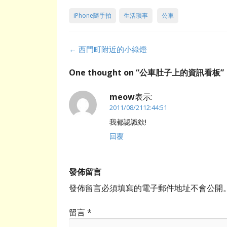
iPhone隨手拍
生活瑣事
公車
Post
←
西門町附近的小綠燈
navigation
One thought on “
公車肚子上的資訊看板
”
meow
表示:
2011/08/2112:44:51
我都認識欸!
回覆
發佈留言
發佈留言必須填寫的電子郵件地址不會公開
留言
*