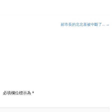
郝市長的北北基被中斷了…
→
。
必填欄位標示為
*