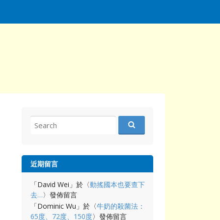
Search
for:
近期留言
「
David Wei
」於〈
動搖國本也要查下
去…
〉發佈留言
「
Dominic Wu
」於〈
牛奶的殺菌法：
65度、72度、150度
〉發佈留言