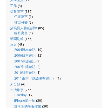
工作
(3)
從政宣言
(137)
伊索寓言
(1)
核口可樂
(3)
搞笑藝人職前訓練
(85)
豌豆寓言
(5)
新聞亂報
(165)
旅遊
(43)
2004日本遊記
(10)
2006日本遊記
(12)
2007歐洲遊記
(9)
2007沖繩遊記
(2)
2010關西遊記
(1)
2011東京（應該沒有遊記）
(1)
未分類
(4)
生活瑣事
(266)
Bikeday
(17)
iPhone隨手拍
(30)
部落客的暑假作業
(30)