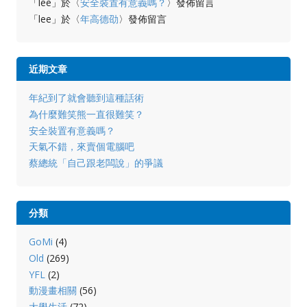
「
lee
」於〈
安全裝置有意義嗎？
〉發佈留言
「
lee
」於〈
年高德劭
〉發佈留言
近期文章
年紀到了就會聽到這種話術
為什麼難笑熊一直很難笑？
安全裝置有意義嗎？
天氣不錯，來賣個電腦吧
蔡總統「自己跟老闆說」的爭議
分類
GoMi
(4)
Old
(269)
YFL
(2)
動漫畫相關
(56)
大學生活
(72)