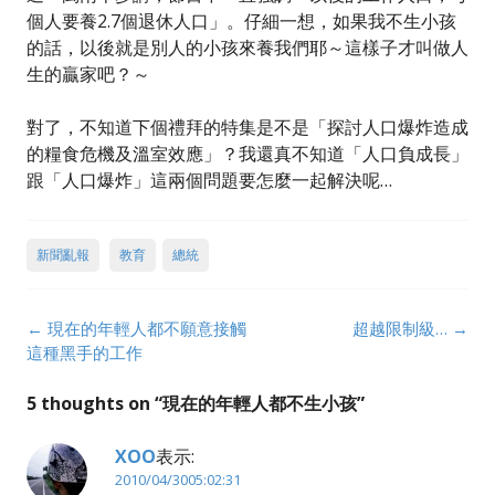
個人要養2.7個退休人口」。仔細一想，如果我不生小孩
的話，以後就是別人的小孩來養我們耶～這樣子才叫做人
生的贏家吧？～
對了，不知道下個禮拜的特集是不是「探討人口爆炸造成
的糧食危機及溫室效應」？我還真不知道「人口負成長」
跟「人口爆炸」這兩個問題要怎麼一起解決呢…
新聞亂報
教育
總統
Post
←
現在的年輕人都不願意接觸
超越限制級…
→
navigation
這種黑手的工作
5 thoughts on “
現在的年輕人都不生小孩
”
XOO
表示:
2010/04/3005:02:31