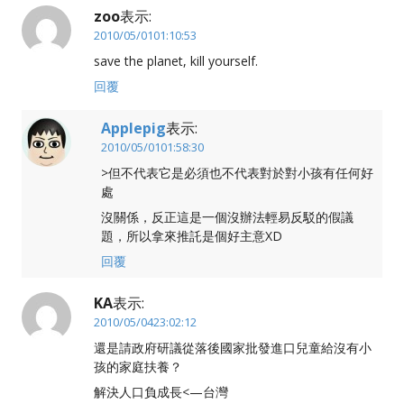
zoo
表示:
2010/05/0101:10:53
save the planet, kill yourself.
回覆
Applepig
表示:
2010/05/0101:58:30
>但不代表它是必須也不代表對於對小孩有任何好
處
沒關係，反正這是一個沒辦法輕易反駁的假議
題，所以拿來推託是個好主意XD
回覆
KA
表示:
2010/05/0423:02:12
還是請政府研議從落後國家批發進口兒童給沒有小
孩的家庭扶養？
解決人口負成長<—台灣