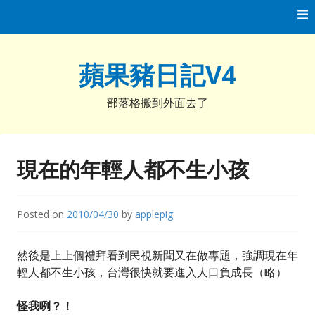
Skip
to
content
蘋果豬日記V4
部落格搬到外面去了
現在的年輕人都不生小孩
Posted on
2010/04/30
by
applepig
然後是上上個禮拜看到民視新聞又在做專題，強調現在年
輕人都不生小孩，台灣很快就要進入人口負成長（略）
怪我咧？！