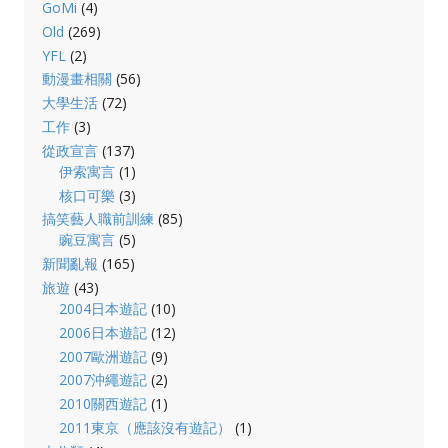
GoMi
(4)
Old
(269)
YFL
(2)
動漫畫相關
(56)
大學生活
(72)
工作
(3)
從政宣言
(137)
伊索寓言
(1)
核口可樂
(3)
搞笑藝人職前訓練
(85)
豌豆寓言
(5)
新聞亂報
(165)
旅遊
(43)
2004日本遊記
(10)
2006日本遊記
(12)
2007歐洲遊記
(9)
2007沖繩遊記
(2)
2010關西遊記
(1)
2011東京（應該沒有遊記）
(1)