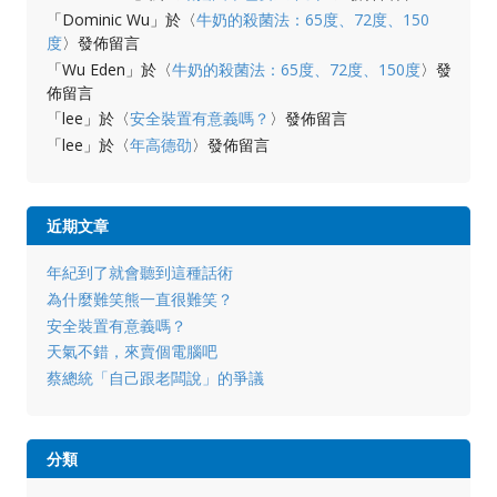
「
Dominic Wu
」於〈
牛奶的殺菌法：65度、72度、150
度
〉發佈留言
「
Wu Eden
」於〈
牛奶的殺菌法：65度、72度、150度
〉發
佈留言
「
lee
」於〈
安全裝置有意義嗎？
〉發佈留言
「
lee
」於〈
年高德劭
〉發佈留言
近期文章
年紀到了就會聽到這種話術
為什麼難笑熊一直很難笑？
安全裝置有意義嗎？
天氣不錯，來賣個電腦吧
蔡總統「自己跟老闆說」的爭議
分類