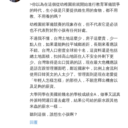
>你以為在這個從幼稚園前就開始進行教育軍備競爭
的時代，生小孩是只要提供維生用的食物，都不用
教、不用養的嗎？
幼稚園前軍備競賽的現象存在，但不代表它是必須
也不代表對於對小孩有任何好處。
不過我不懂，台灣土地這麼少，房子這麼貴，少一
點人住，如果還能夠拉平城鄉差距，長期來看應該
不錯。台灣人口密度全球前十名，這資料還是包括
總土地面積，扣掉高山地區住人不安全外剩下更
少。台灣靠得是出口貿易的話，現在最大危機應該
是語言跟管理層面吧，鄰近國家中，比例上會流利
使用日韓英文的人太少了。管理面則是現在老愛提
「年輕人怎樣怎樣」的那些人，不願意釋出機會以
及足夠的薪資。
大學同學在美國前幾名的學校成績全A，做事又認真
外派時間週日還去處理，結果公司給的薪水跟其他
米蟲的薪水一樣 …
聽到這個，誰想生小孩啊？
回覆