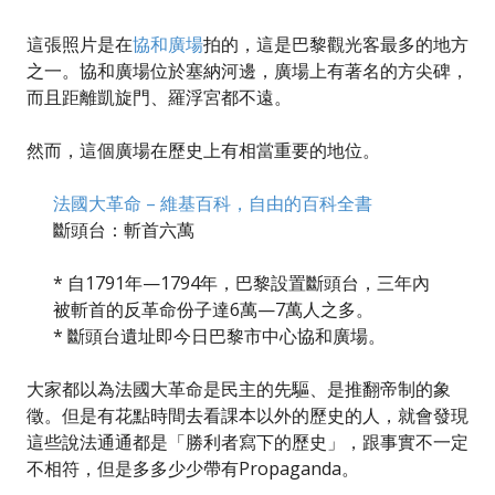
這張照片是在
協和廣場
拍的，這是巴黎觀光客最多的地方
之一。協和廣場位於塞納河邊，廣場上有著名的方尖碑，
而且距離凱旋門、羅浮宮都不遠。
然而，這個廣場在歷史上有相當重要的地位。
法國大革命 – 維基百科，自由的百科全書
斷頭台：斬首六萬
* 自1791年—1794年，巴黎設置斷頭台，三年內
被斬首的反革命份子達6萬—7萬人之多。
* 斷頭台遺址即今日巴黎市中心協和廣場。
大家都以為法國大革命是民主的先驅、是推翻帝制的象
徵。但是有花點時間去看課本以外的歷史的人，就會發現
這些說法通通都是「勝利者寫下的歷史」，跟事實不一定
不相符，但是多多少少帶有Propaganda。