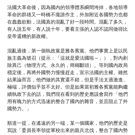
法國大革命後，因為國內的領導體系瞬間垮掉，各地領導
革命的群雄又一時橋不攏誰作主，外加附近各國勢力也都
在蠢蠢欲動，法國真的混亂了好一段時間。混亂了多久，
有人說五年，有人說十年，要看主張的人認不認同做得比
皇帝還糟的新政權。
混亂過後，第一個執政黨是雅各賓黨。他們事實上是以民
族主義為號召（提示：「這就是愛法國啦～」），對內剷
除異己（物理方式、永久的，簡稱斷頭）。等到國內政局
穩定後，再將外國勢力慢慢趕走，宣示法國的主權。雖然
結果論而言，他們做的其實還不錯，但是手法太過激進、
極端，評價似乎並不太好。但是如果當初雅各賓黨能夠繼
續執政下去的話，我們現在看到的歷史應該會寫作「他們
用有魄力的方式迅速的整合了國內的雜音，並且阻止了外
國勢力。」
順道一提，在遙遠的另一端，某一個國家，他們的歷史是
寫說「委員長率領從軍校出來的親兵北伐，整合了國內勢