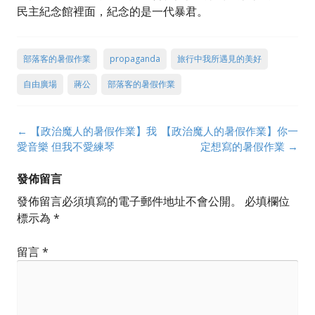
民主紀念館裡面，紀念的是一代暴君。
部落客的暑假作業
propaganda
旅行中我所遇見的美好
自由廣場
蔣公
部落客的暑假作業
Post
←
【政治魔人的暑假作業】我
【政治魔人的暑假作業】你一
navigation
愛音樂 但我不愛練琴
定想寫的暑假作業
→
發佈留言
發佈留言必須填寫的電子郵件地址不會公開。
必填欄位
標示為
*
留言
*