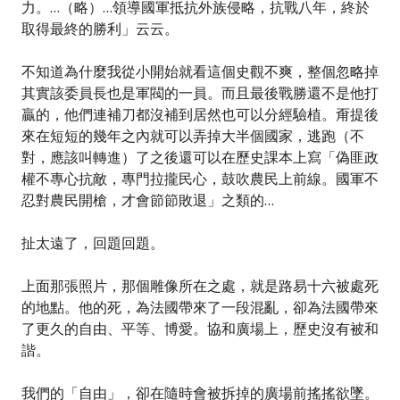
力。…（略）…領導國軍抵抗外族侵略，抗戰八年，終於
取得最終的勝利」云云。
不知道為什麼我從小開始就看這個史觀不爽，整個忽略掉
其實該委員長也是軍閥的一員。而且最後戰勝還不是他打
贏的，他們連補刀都沒補到居然也可以分經驗植。甭提後
來在短短的幾年之內就可以弄掉大半個國家，逃跑（不
對，應該叫轉進）了之後還可以在歷史課本上寫「偽匪政
權不專心抗敵，專門拉攏民心，鼓吹農民上前線。國軍不
忍對農民開槍，才會節節敗退」之類的…
扯太遠了，回題回題。
上面那張照片，那個雕像所在之處，就是路易十六被處死
的地點。他的死，為法國帶來了一段混亂，卻為法國帶來
了更久的自由、平等、博愛。協和廣場上，歷史沒有被和
諧。
我們的「自由」，卻在隨時會被拆掉的廣場前搖搖欲墜。