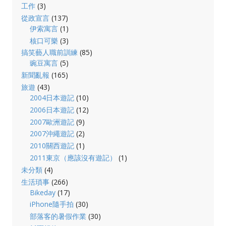
工作
(3)
從政宣言
(137)
伊索寓言
(1)
核口可樂
(3)
搞笑藝人職前訓練
(85)
豌豆寓言
(5)
新聞亂報
(165)
旅遊
(43)
2004日本遊記
(10)
2006日本遊記
(12)
2007歐洲遊記
(9)
2007沖繩遊記
(2)
2010關西遊記
(1)
2011東京（應該沒有遊記）
(1)
未分類
(4)
生活瑣事
(266)
Bikeday
(17)
iPhone隨手拍
(30)
部落客的暑假作業
(30)