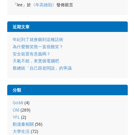
「
lee
」於〈
年高德劭
〉發佈留言
近期文章
年紀到了就會聽到這種話術
為什麼難笑熊一直很難笑？
安全裝置有意義嗎？
天氣不錯，來賣個電腦吧
蔡總統「自己跟老闆說」的爭議
分類
GoMi
(4)
Old
(269)
YFL
(2)
動漫畫相關
(56)
大學生活
(72)