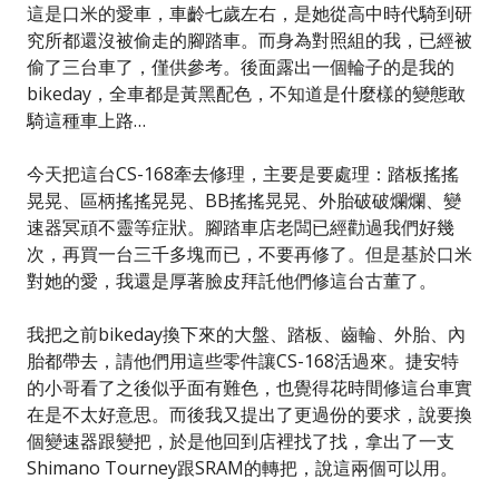
這是口米的愛車，車齡七歲左右，是她從高中時代騎到研
究所都還沒被偷走的腳踏車。而身為對照組的我，已經被
偷了三台車了，僅供參考。後面露出一個輪子的是我的
bikeday，全車都是黃黑配色，不知道是什麼樣的變態敢
騎這種車上路…
今天把這台CS-168牽去修理，主要是要處理：踏板搖搖
晃晃、區柄搖搖晃晃、BB搖搖晃晃、外胎破破爛爛、變
速器冥頑不靈等症狀。腳踏車店老闆已經勸過我們好幾
次，再買一台三千多塊而已，不要再修了。但是基於口米
對她的愛，我還是厚著臉皮拜託他們修這台古董了。
我把之前bikeday換下來的大盤、踏板、齒輪、外胎、內
胎都帶去，請他們用這些零件讓CS-168活過來。捷安特
的小哥看了之後似乎面有難色，也覺得花時間修這台車實
在是不太好意思。而後我又提出了更過份的要求，說要換
個變速器跟變把，於是他回到店裡找了找，拿出了一支
Shimano Tourney跟SRAM的轉把，說這兩個可以用。