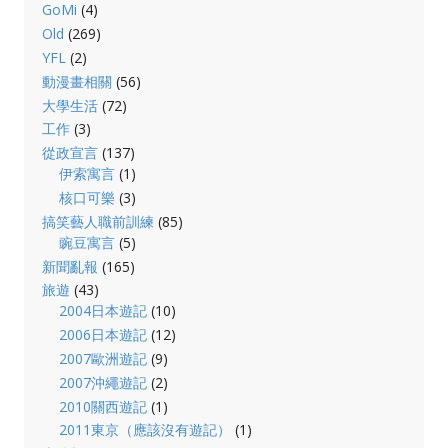
GoMi
(4)
Old
(269)
YFL
(2)
動漫畫相關
(56)
大學生活
(72)
工作
(3)
從政宣言
(137)
伊索寓言
(1)
核口可樂
(3)
搞笑藝人職前訓練
(85)
豌豆寓言
(5)
新聞亂報
(165)
旅遊
(43)
2004日本遊記
(10)
2006日本遊記
(12)
2007歐洲遊記
(9)
2007沖繩遊記
(2)
2010關西遊記
(1)
2011東京（應該沒有遊記）
(1)