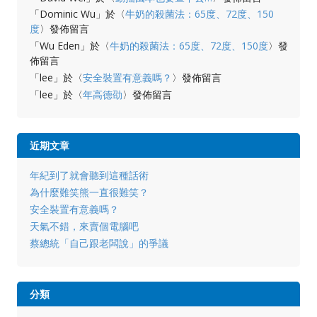
「
Dominic Wu
」於〈
牛奶的殺菌法：65度、72度、150
度
〉發佈留言
「
Wu Eden
」於〈
牛奶的殺菌法：65度、72度、150度
〉發
佈留言
「
lee
」於〈
安全裝置有意義嗎？
〉發佈留言
「
lee
」於〈
年高德劭
〉發佈留言
近期文章
年紀到了就會聽到這種話術
為什麼難笑熊一直很難笑？
安全裝置有意義嗎？
天氣不錯，來賣個電腦吧
蔡總統「自己跟老闆說」的爭議
分類