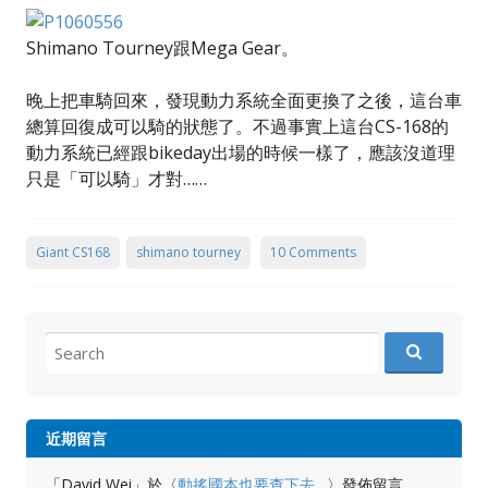
Shimano Tourney跟Mega Gear。
晚上把車騎回來，發現動力系統全面更換了之後，這台車
總算回復成可以騎的狀態了。不過事實上這台CS-168的
動力系統已經跟bikeday出場的時候一樣了，應該沒道理
只是「可以騎」才對……
Giant CS168
shimano tourney
10 Comments
Search
for:
近期留言
「
David Wei
」於〈
動搖國本也要查下去…
〉發佈留言