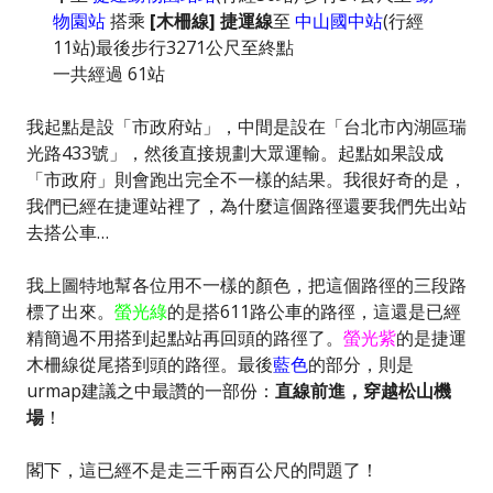
物園站
搭乘
[木柵線] 捷運線
至
中山國中站
(行經
11站)最後步行3271公尺至終點
一共經過 61站
我起點是設「市政府站」，中間是設在「台北市內湖區瑞
光路433號」，然後直接規劃大眾運輸。起點如果設成
「市政府」則會跑出完全不一樣的結果。我很好奇的是，
我們已經在捷運站裡了，為什麼這個路徑還要我們先出站
去搭公車…
我上圖特地幫各位用不一樣的顏色，把這個路徑的三段路
標了出來。
螢光綠
的是搭611路公車的路徑，這還是已經
精簡過不用搭到起點站再回頭的路徑了。
螢光紫
的是捷運
木柵線從尾搭到頭的路徑。最後
藍色
的部分，則是
urmap建議之中最讚的一部份：
直線前進，穿越松山機
場
！
閣下，這已經不是走三千兩百公尺的問題了！