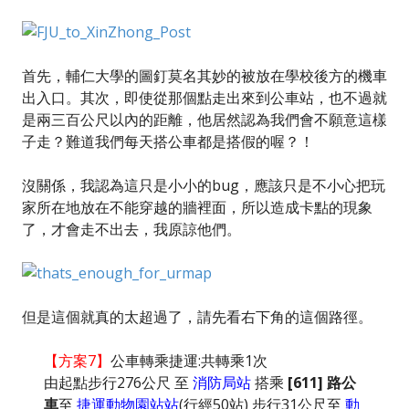
首先，輔仁大學的圖釘莫名其妙的被放在學校後方的機車
出入口。其次，即使從那個點走出來到公車站，也不過就
是兩三百公尺以內的距離，他居然認為我們會不願意這樣
子走？難道我們每天搭公車都是搭假的喔？！
沒關係，我認為這只是小小的bug，應該只是不小心把玩
家所在地放在不能穿越的牆裡面，所以造成卡點的現象
了，才會走不出去，我原諒他們。
但是這個就真的太超過了，請先看右下角的這個路徑。
【方案7】
公車轉乘捷運:共轉乘1次
由起點步行276公尺 至
消防局站
搭乘
[611] 路公
車
至
捷運動物園站站
(行經50站) 步行31公尺至
動