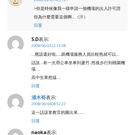
>你是時候像我一樣申請一個機場的出入許可證
你為什麼需要這個啊…（汗）
回覆
S.D
表示:
2008/06/0322:13:08
…應該還好啦,….跟機場服務人員比較熟就可以…
話說…有一次用公車坐車到蘆竹..然後步行到桃園機
場….
高中生果然猛….
回覆
浦木裕
表示:
2008/06/0408:52:23
這一話該拿教官的圖出來……
回覆
naoka
表示: