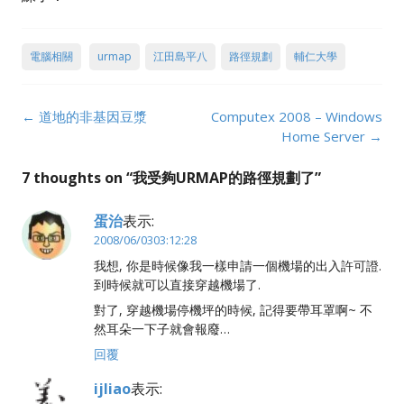
電腦相關
urmap
江田島平八
路徑規劃
輔仁大學
Post
←
道地的非基因豆漿
Computex 2008 – Windows
navigation
Home Server
→
7 thoughts on “
我受夠URMAP的路徑規劃了
”
蛋治
表示:
2008/06/0303:12:28
我想, 你是時候像我一樣申請一個機場的出入許可證.
到時候就可以直接穿越機場了.
對了, 穿越機場停機坪的時候, 記得要帶耳罩啊~ 不
然耳朵一下子就會報廢…
回覆
ijliao
表示: