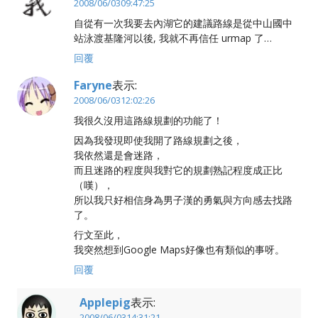
2008/06/0309:47:25
自從有一次我要去內湖它的建議路線是從中山國中
站泳渡基隆河以後, 我就不再信任 urmap 了…
回覆
Faryne
表示:
2008/06/0312:02:26
我很久沒用這路線規劃的功能了！
因為我發現即使我開了路線規劃之後，
我依然還是會迷路，
而且迷路的程度與我對它的規劃熟記程度成正比
（嘆），
所以我只好相信身為男子漢的勇氣與方向感去找路
了。
行文至此，
我突然想到Google Maps好像也有類似的事呀。
回覆
Applepig
表示:
2008/06/0314:31:21