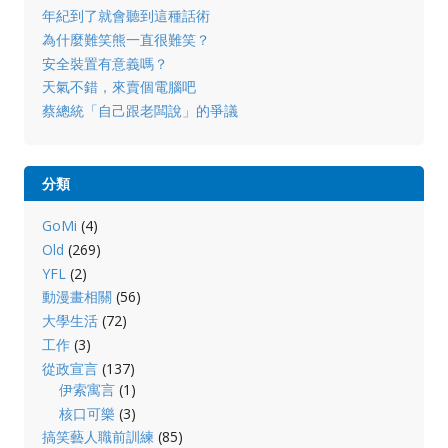
年紀到了就會聽到這種話術
為什麼難笑熊一直很難笑？
安全裝置有意義嗎？
天氣不錯，來賣個電腦吧
蔡總統「自己跟老闆說」的爭議
分類
GoMi
(4)
Old
(269)
YFL
(2)
動漫畫相關
(56)
大學生活
(72)
工作
(3)
從政宣言
(137)
伊索寓言
(1)
核口可樂
(3)
搞笑藝人職前訓練
(85)