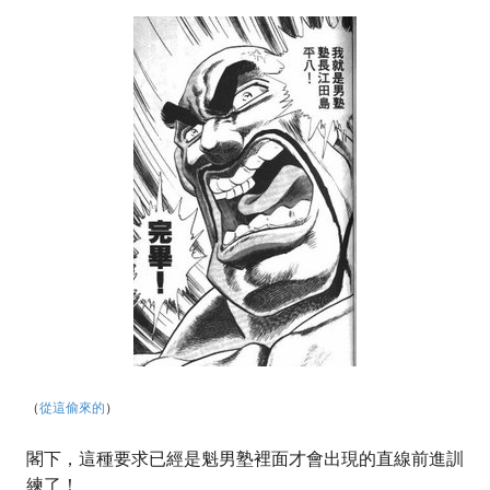
（
從這偷來的
）
閣下，這種要求已經是魁男塾裡面才會出現的直線前進訓
練了！