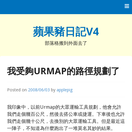
Skip
to
content
蘋果豬日記V4
部落格搬到外面去了
我受夠URMAP的路徑規劃了
Posted on
2008/06/03
by
applepig
我印象中，以前Urmap的大眾運輸工具規劃，他會允許
我們走個幾百公尺，然後去搭公車或捷運。下車後也允許
我們走個幾十公尺，去換別的大眾運輸工具。但是最近這
一陣子，不知道為什麼跑出了一堆莫名其妙的結果。