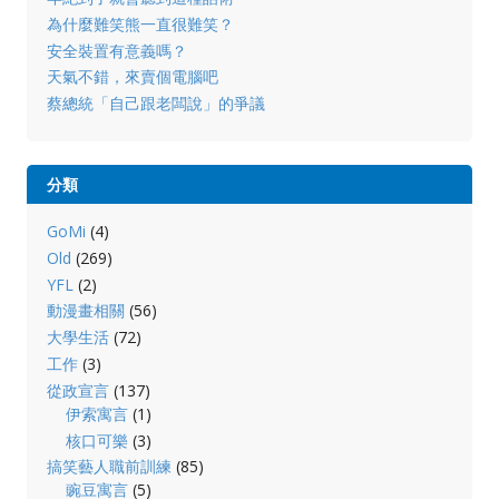
為什麼難笑熊一直很難笑？
安全裝置有意義嗎？
天氣不錯，來賣個電腦吧
蔡總統「自己跟老闆說」的爭議
分類
GoMi
(4)
Old
(269)
YFL
(2)
動漫畫相關
(56)
大學生活
(72)
工作
(3)
從政宣言
(137)
伊索寓言
(1)
核口可樂
(3)
搞笑藝人職前訓練
(85)
豌豆寓言
(5)