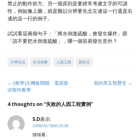
禁止的動作前方。另一個原則是要經常考慮文字的可讀
性，例如像上圖，就是難以分辨要先念左邊這一行還是右
邊的這一行的例子。
試試看這兩個句子：「將水倒進硫酸，會發生爆炸」跟
「請不要把水倒進硫酸」，哪一個容易發生意外？
大學生活
生活瑣事
人因工程
厠所文
Post
←
[教學]主機板開關、電源接
我的黑五類歷史
→
navigation
頭製作教學
4 thoughts on “
失敗的人因工程實例
”
S.D
表示:
2008/03/1800:29:38
猜猜看..