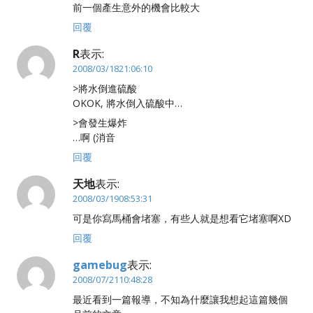
前一個產生意外的機會比較大
回覆
R
表示:
2008/03/1821:06:10
>將水倒進硫酸
OKOK, 將水倒入硫酸中…
>會發生爆炸
…啊 (消音
回覆
天地
表示:
2008/03/1908:53:31
可是你寫馬桶會堵塞，有些人就是想看它堵塞啊XD
回覆
gamebug
表示:
2008/07/2110:48:28
最近看到一篇報導，不知為什麼讓我想起這篇幾個