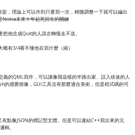
軟體框架，理論上可以作到只要寫一次，稍微調整一下就可以編出
是Nokia未來十年起死回生的關鍵
想要把他念成Quit的人請左轉慢走不送。
大概有3/4看不懂他在寫什麼（縮）
採用新定義的QML寫作，可以讓像我這樣的半路出家、誤入歧途的人
sh的感覺很像，GUI工具沒有那麼適合美術，但是程式碼的可
、又有點像JSON的標記型文體。但是可以連結C++寫出來的元
的邏輯。