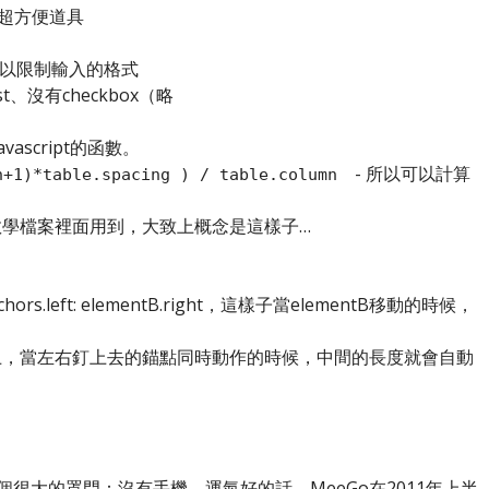
格的超方便道具
而且可以限制輸入的格式
ist、沒有checkbox（略
ascript的函數。
- 所以可以計算
n+1)*table.spacing ) / table.column
教學檔案裡面用到，大致上概念是這樣子…
s.left: elementB.right，這樣子當elementB移動的時候，
上，當左右釘上去的錨點同時動作的時候，中間的長度就會自動
）
有一個很大的罩門：沒有手機。運氣好的話，MeeGo在2011年上半