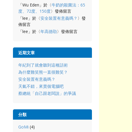
「
Wu Eden
」於〈
牛奶的殺菌法：65
度、72度、150度
〉發佈留言
「
lee
」於〈
安全裝置有意義嗎？
〉發
佈留言
「
lee
」於〈
年高德劭
〉發佈留言
近期文章
年紀到了就會聽到這種話術
為什麼難笑熊一直很難笑？
安全裝置有意義嗎？
天氣不錯，來賣個電腦吧
蔡總統「自己跟老闆說」的爭議
分類
GoMi
(4)