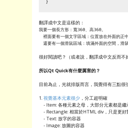
}
翻譯成中文是這樣的：
我要一個長方形：寬360、高360。
裡面要有一個文字區域：位置放在外面的正中間，寫
還要有一個滑鼠區域：填滿外面的空間，滑鼠按下
很好閱讀吧？（或者說，翻譯成中文反而不
所以Qt Quick有什麼厲害的？
目前為止，光就排版而言，我覺得有三點很
1.
視覺基本元素很少
，分工超明確
- Item: 各種元素之母，大部分元素都是
- Rectangle: 相當於HTML div，只
- Text: 放字的容器
- Image: 放圖的容器