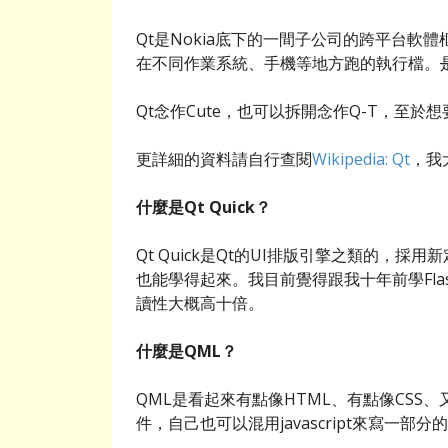
Qt是Nokia底下的一間子公司的跨平台
在不同作業系統、手機等地方跑的執行檔。
Qt念作Cute，也可以拆開念作Q-T，至於
更詳細的資料請自行查閱
Wikipedia: Qt
，我
什麼是Qt Quick？
Qt Quick是Qt的UI排版引擎之類的，
也能學得起來。我目前覺得跟我十年前學Fla
讀性大概高十倍。
什麼是QML？
QML是看起來有點像HTML、有點像CSS
件，自己也可以混用javascript來寫一部分