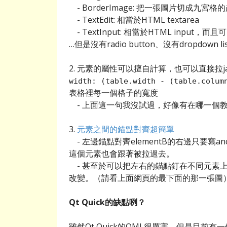
- BorderImage: 把一張圖片切成九宮
- TextEdit: 相當於HTML textarea
- TextInput: 相當於HTML input，
…但是沒有radio button、沒有dropdown l
2. 元素的屬性可以擅自計算，也可以直接拉jav
width: (table.width - (table.colum
表格裡每一個格子的寬度
- 上面這一句我沒試過，好像有在哪一個
3.
元素之間的錨點對齊超簡單
- 左邊錨點對齊elementB的右邊只要寫anchor
這個元素也會跟著被拉過去。
- 甚至於可以把左右的錨點釘在不同元素
改變。（請看上面網頁的最下面的那一張圖
Qt Quick的缺點咧？
雖然Qt Quick的QML很厲害，但是目前