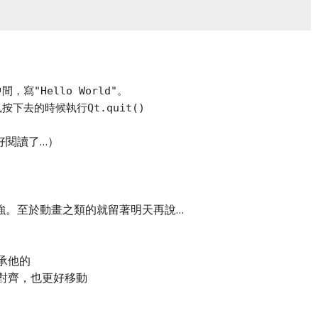
"Hello World"。
去的時候執行Qt.quit()
好閱讀了…）
強。至於動畫之類的就留著明天再說…
繼承他的
是更好對齊，也更好移動