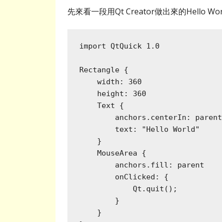
先來看一段用Qt Creator做出來的Hello Wo
import QtQuick 1.0

Rectangle {

    width: 360

    height: 360

    Text {

        anchors.centerIn: parent

        text: "Hello World"

    }

    MouseArea {

        anchors.fill: parent

        onClicked: {

            Qt.quit();

        }

    }
