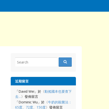
Search
for:
近期留言
「
David Wei
」於〈
動搖國本也要查下
去…
〉發佈留言
「
Dominic Wu
」於〈
牛奶的殺菌法：
65度、72度、150度
〉發佈留言