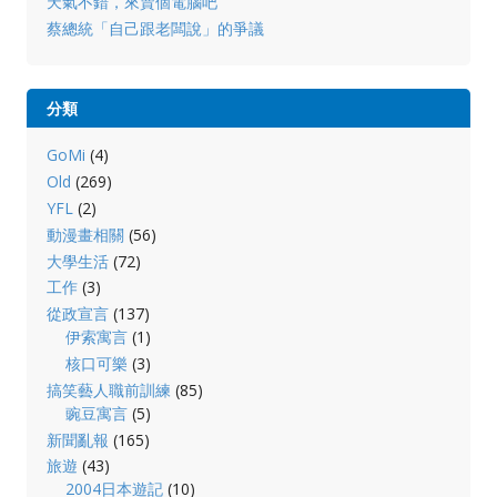
天氣不錯，來賣個電腦吧
蔡總統「自己跟老闆說」的爭議
分類
GoMi
(4)
Old
(269)
YFL
(2)
動漫畫相關
(56)
大學生活
(72)
工作
(3)
從政宣言
(137)
伊索寓言
(1)
核口可樂
(3)
搞笑藝人職前訓練
(85)
豌豆寓言
(5)
新聞亂報
(165)
旅遊
(43)
2004日本遊記
(10)