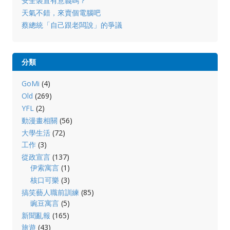
安全裝置有意義嗎？
天氣不錯，來賣個電腦吧
蔡總統「自己跟老闆說」的爭議
分類
GoMi
(4)
Old
(269)
YFL
(2)
動漫畫相關
(56)
大學生活
(72)
工作
(3)
從政宣言
(137)
伊索寓言
(1)
核口可樂
(3)
搞笑藝人職前訓練
(85)
豌豆寓言
(5)
新聞亂報
(165)
旅遊
(43)