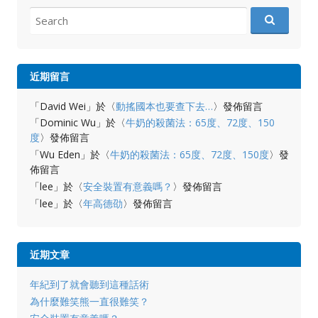
Search
for:
近期留言
「
David Wei
」於〈
動搖國本也要查下去…
〉發佈留言
「
Dominic Wu
」於〈
牛奶的殺菌法：65度、72度、150
度
〉發佈留言
「
Wu Eden
」於〈
牛奶的殺菌法：65度、72度、150度
〉發
佈留言
「
lee
」於〈
安全裝置有意義嗎？
〉發佈留言
「
lee
」於〈
年高德劭
〉發佈留言
近期文章
年紀到了就會聽到這種話術
為什麼難笑熊一直很難笑？