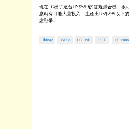
現在LG出了這台US$599的雙規混合機
廠就有可能大量投入，生產出US$299以
虛戰爭…
BluRay
DVD-A
HD-DVD
SACD
1 Comm