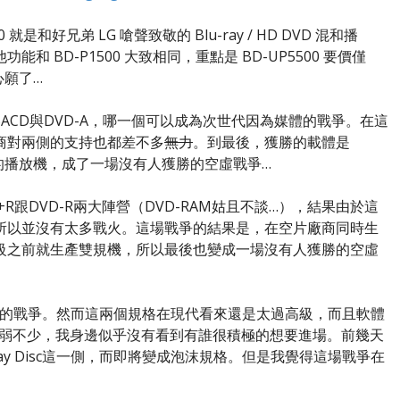
 就是和好兄弟 LG 嗆聲致敬的 Blu-ray / HD DVD 混和播
功能和 BD-P1500 大致相同，重點是 BD-UP5500 要價僅
的心願了…
ACD與DVD-A，哪一個可以成為次世代因為媒體的戰爭。在這
商對兩側的支持也都差不多
無力
。到最後，獲勝的載體是
雙用的播放機，成了一場沒有人獲勝的空虛戰爭…
R跟DVD-R兩大陣營（DVD-RAM姑且不談…），結果由於這
所以並沒有太多戰火。這場戰爭的結果是，在空片廠商同時生
級之前就生產雙規機，所以最後也變成一場沒有人獲勝的空虛
也在打類似的戰爭。然而這兩個規格在現代看來還是太過高級，而且軟體
還要弱不少，我身邊似乎沒有看到有誰很積極的想要進場。前幾天
Ray Disc這一側，而即將變成泡沫規格。但是我覺得這場戰爭在