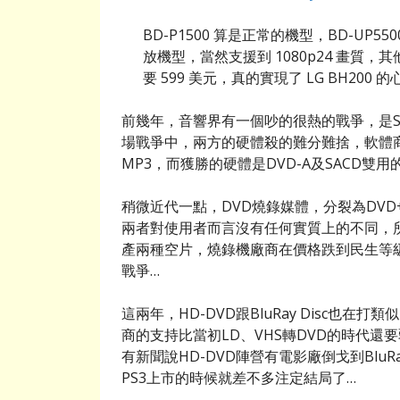
BD-P1500 算是正常的機型，BD-UP5500
放機型，當然支援到 1080p24 畫質，其他
要 599 美元，真的實現了 LG BH200 
前幾年，音響界有一個吵的很熱的戰爭，是S
場戰爭中，兩方的硬體殺的難分難捨，軟體
MP3，而獲勝的硬體是DVD-A及SACD
稍微近代一點，DVD燒錄媒體，分裂為DVD+
兩者對使用者而言沒有任何實質上的不同，
產兩種空片，燒錄機廠商在價格跌到民生等
戰爭…
這兩年，HD-DVD跟BluRay Disc
商的支持比當初LD、VHS轉DVD的時代
有新聞說HD-DVD陣營有電影廠倒戈到Blu
PS3上市的時候就差不多注定結局了…