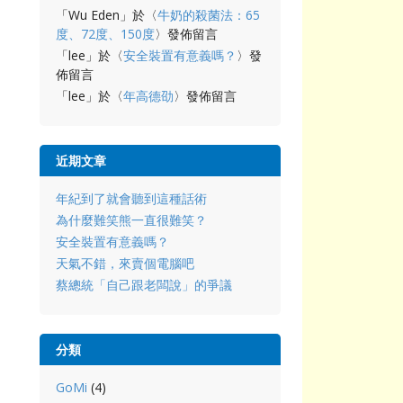
「
Wu Eden
」於〈
牛奶的殺菌法：65
度、72度、150度
〉發佈留言
「
lee
」於〈
安全裝置有意義嗎？
〉發
佈留言
「
lee
」於〈
年高德劭
〉發佈留言
近期文章
年紀到了就會聽到這種話術
為什麼難笑熊一直很難笑？
安全裝置有意義嗎？
天氣不錯，來賣個電腦吧
蔡總統「自己跟老闆說」的爭議
分類
GoMi
(4)