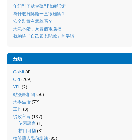
年紀到了就會聽到這種話術
為什麼難笑熊一直很難笑？
安全裝置有意義嗎？
天氣不錯，來賣個電腦吧
蔡總統「自己跟老闆說」的爭議
分類
GoMi
(4)
Old
(269)
YFL
(2)
動漫畫相關
(56)
大學生活
(72)
工作
(3)
從政宣言
(137)
伊索寓言
(1)
核口可樂
(3)
搞笑藝人職前訓練
(85)