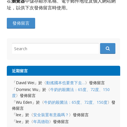
在
瀏覽器
中儲存顯示名稱、電子郵件地址及個人網站網
址，以供下次發佈留言時使用。
Search
for:
近期留言
「
David Wei
」於〈
動搖國本也要查下去…
〉發佈留言
「
Dominic Wu
」於〈
牛奶的殺菌法：65度、72度、150
度
〉發佈留言
「
Wu Eden
」於〈
牛奶的殺菌法：65度、72度、150度
〉發
佈留言
「
lee
」於〈
安全裝置有意義嗎？
〉發佈留言
「
lee
」於〈
年高德劭
〉發佈留言