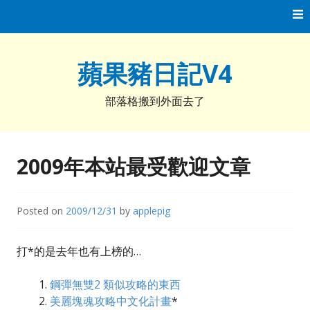
Skip
to
content
蘋果豬日記V4
部落格搬到外面去了
2009年本站最受歡迎文章
Posted on
2009/12/31
by
applepig
打*的是去年也有上榜的…
鋼彈無雙2 類似攻略的東西
美麗塊魂攻略中文化計畫
*