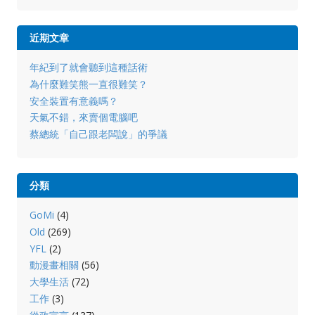
近期文章
年紀到了就會聽到這種話術
為什麼難笑熊一直很難笑？
安全裝置有意義嗎？
天氣不錯，來賣個電腦吧
蔡總統「自己跟老闆說」的爭議
分類
GoMi
(4)
Old
(269)
YFL
(2)
動漫畫相關
(56)
大學生活
(72)
工作
(3)