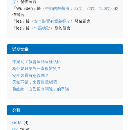
度
〉發佈留言
「
Wu Eden
」於〈
牛奶的殺菌法：65度、72度、150度
〉發
佈留言
「
lee
」於〈
安全裝置有意義嗎？
〉發佈留言
「
lee
」於〈
年高德劭
〉發佈留言
近期文章
年紀到了就會聽到這種話術
為什麼難笑熊一直很難笑？
安全裝置有意義嗎？
天氣不錯，來賣個電腦吧
蔡總統「自己跟老闆說」的爭議
分類
GoMi
(4)
Old
(269)