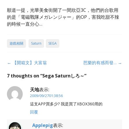
順道一提，光華美食街開了一間欣亞3C，他們的台歌用
的是「電磁戰隊メガレンジャー」的OP，害我吃甜不辣
的時候一直分心…
遊戲相關
Saturn
SEGA
Post
←
【開箱文】大富翁
芭樂的有感而發…
→
navigation
7 thoughts on “
Sega Saturnしろ～
”
天地
表示:
2009/09/2701:38:56
這支APP買多少? 我是買了XBOX360用的
回覆
Applepig
表示: