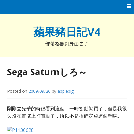
Skip
to
content
蘋果豬日記V4
部落格搬到外面去了
Sega Saturnしろ～
Posted on
2009/09/26
by
applepig
剛剛去光華的時候看到這個，一時衝動就買了，但是我很
久沒在電腦上打電動了，所以不是很確定買這個幹嘛..