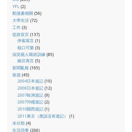
YFL
(2)
動漫畫相關
(56)
大學生活
(72)
工作
(3)
從政宣言
(137)
伊索寓言
(1)
核口可樂
(3)
搞笑藝人職前訓練
(85)
豌豆寓言
(5)
新聞亂報
(165)
旅遊
(43)
2004日本遊記
(10)
2006日本遊記
(12)
2007歐洲遊記
(9)
2007沖繩遊記
(2)
2010關西遊記
(1)
2011東京（應該沒有遊記）
(1)
未分類
(4)
生活瑣事
(266)