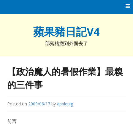
Skip
to
content
蘋果豬日記V4
部落格搬到外面去了
【政治魔人的暑假作業】最糗
的三件事
Posted on
2009/08/17
by
applepig
前言