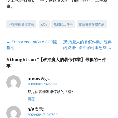
以上就是我敷衍了事，迅速交差的（郝市長的）三件糗
事。
部落客的暑假作業
政治
最糗的三件事
部落客的暑假作業
Post
←
Transcend miCard 8GB開
【政治魔人的暑假作業】經典
navigation
箱文
的旋律生命中的可啦思刻
→
6 thoughts on “
【政治魔人的暑假作業】最糗的三件
事
”
meow
表示:
2009/08/1709:51:41
都是你害柵湖線停駛的 *指*
回覆
n/a
表示:
2009/08/1710:07:30