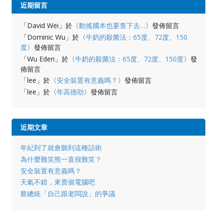
近期留言
「
David Wei
」於〈
動搖國本也要查下去…
〉發佈留言
「
Dominic Wu
」於〈
牛奶的殺菌法：65度、72度、150
度
〉發佈留言
「
Wu Eden
」於〈
牛奶的殺菌法：65度、72度、150度
〉發
佈留言
「
lee
」於〈
安全裝置有意義嗎？
〉發佈留言
「
lee
」於〈
年高德劭
〉發佈留言
近期文章
年紀到了就會聽到這種話術
為什麼難笑熊一直很難笑？
安全裝置有意義嗎？
天氣不錯，來賣個電腦吧
蔡總統「自己跟老闆說」的爭議