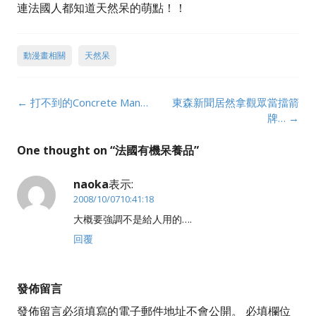
連法國人都知道天然呆的萌點！！
動漫畫相關
天然呆
Post
←
打不到的Concrete Man…
東森新聞居然拿觀眾當擋箭
navigation
牌…
→
One thought on “
法國有機呆養品
”
naoka
表示:
2008/10/0710:41:18
大概要強調不是給人用的….
回覆
發佈留言
發佈留言必須填寫的電子郵件地址不會公開。
必填欄位