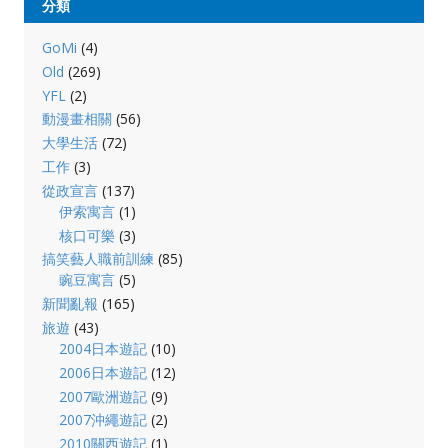
分類
GoMi
(4)
Old
(269)
YFL
(2)
動漫畫相關
(56)
大學生活
(72)
工作
(3)
從政宣言
(137)
伊索寓言
(1)
核口可樂
(3)
搞笑藝人職前訓練
(85)
豌豆寓言
(5)
新聞亂報
(165)
旅遊
(43)
2004日本遊記
(10)
2006日本遊記
(12)
2007歐洲遊記
(9)
2007沖繩遊記
(2)
2010關西遊記
(1)