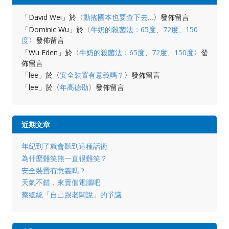
「
David Wei
」於〈
動搖國本也要查下去…
〉發佈留言
「
Dominic Wu
」於〈
牛奶的殺菌法：65度、72度、150
度
〉發佈留言
「
Wu Eden
」於〈
牛奶的殺菌法：65度、72度、150度
〉發
佈留言
「
lee
」於〈
安全裝置有意義嗎？
〉發佈留言
「
lee
」於〈
年高德劭
〉發佈留言
近期文章
年紀到了就會聽到這種話術
為什麼難笑熊一直很難笑？
安全裝置有意義嗎？
天氣不錯，來賣個電腦吧
蔡總統「自己跟老闆說」的爭議