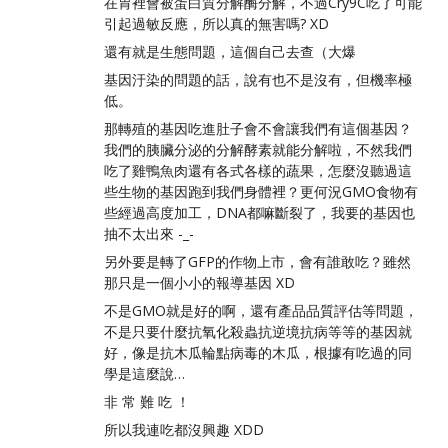
在胃裡會被蛋白質分解酶分解，不過Cry9C吃了可能
引起過敏反應，所以真的無害嗎? XD
還有就是生態問題，這個自己去查（大爆
基因汙染的問題的話，說有也不是沒有，但機率極
低。
那轉殖的基因吃進肚子會不會讓我們有這個基因？
我們的胰臟分泌的分解酵素就能分解啦，不然我們
吃了雞鴨魚肉還有各式各樣的蔬果，怎麼沒聽過這
些生物的基因跑到我們身體裡？更何況GMO食物有
些經過高度加工，DNA都嘛斷裂了，我要的基因也
抽不太出來 -_-
另外要是轉了GFP的作物上市，會有誰敢吃？雖然
那只是一個小小的報導基因 XD
不是GMO就是好的啊，還有產品品質評估等問題，
不是只要什麼抗氧化殺蟲抗逆境抗病等等的基因就
好，像是抗木瓜輪點病毒的木瓜，根據有吃過的同
學是這麼說…
非 常 難 吃 ！
所以我連吃都沒興趣 XDD