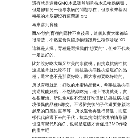
還有就是這種GMO木瓜雖然能夠抗木瓜輪點病毒，
但是卻有另一種毒素病的問題存在，但原來未基因
轉殖的木瓜卻沒有這問題 orz
再來講到育種
而AP說的育種的隱性不良後果，這個其實大家都嘛
很清楚，不然還會保留原物種跟野生種作啥呢 XD
這算是人擇，育種是選擇我們”想要的”，但並不代表
一定是好的。
比如說好吃大顆又甜美的水蜜桃，但抗蟲抗病性抗
逆境通常就比較不好；而抗蟲抗病性抗逆境好的品
種，通常也不是那麼好吃，而大家都要吃好吃的。
所以育種就是：好吃的水蜜桃品種A，希望抗蟲抗病
抗逆境能好點，不然被蟲吃光，碰上逆境就死，實
在很麻煩。所以拿A跟不怎麼好吃但是抗蟲抗病抗逆
境優異的品種B雜交。不過雜交後的子代還要兼顧吃
起來的口感甜度等等，所以還會再進行篩選，而這
樣代代篩選下來的子代，抗蟲抗病抗逆境的情形卻
也沒有親代B的好，也就是這樣才會促成GMO作物
的產生吧