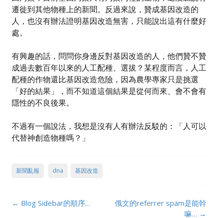
遷徙到其他物種上的新聞。反過來說，贊成基因改造的
人，也沒有辦法證明基因改造無害，只能說出這有什麼好
處。
有興趣的話，問問你身邊反對基因改造的人，他們贊不贊
成過去數百年以來的人工配種、選拔？某程度而言，人工
配種的作物還比基因改造危險，因為農學專家只是挑選
「好的結果」，而不知道這個結果是從何而來、會不會有
隱性的不良後果。
不過有一個說法，我想是沒有人有辦法反駁的：「人可以
代替神創造物種嗎？」
新聞亂報
dna
基因改造
Post
←
Blog Sidebar的順序…
俄文的referrer spam是能幹
navigation
嘛…
→