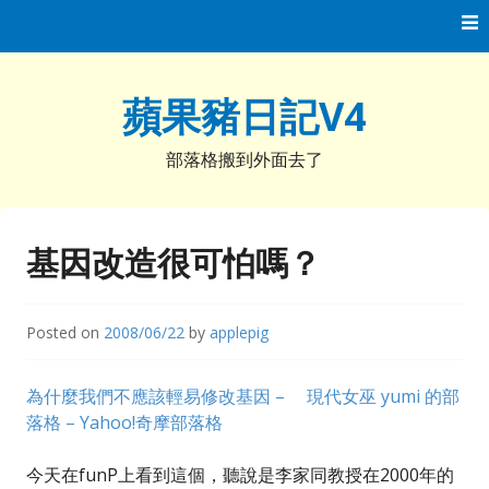
Skip
to
content
蘋果豬日記V4
部落格搬到外面去了
基因改造很可怕嗎？
Posted on
2008/06/22
by
applepig
為什麼我們不應該輕易修改基因 – 現代女巫 yumi 的部
落格 – Yahoo!奇摩部落格
今天在funP上看到這個，聽說是李家同教授在2000年的