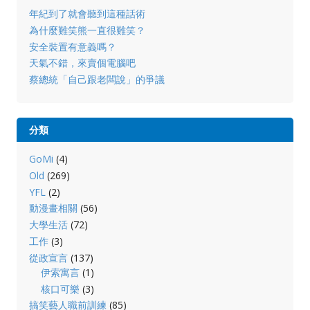
年紀到了就會聽到這種話術
為什麼難笑熊一直很難笑？
安全裝置有意義嗎？
天氣不錯，來賣個電腦吧
蔡總統「自己跟老闆說」的爭議
分類
GoMi
(4)
Old
(269)
YFL
(2)
動漫畫相關
(56)
大學生活
(72)
工作
(3)
從政宣言
(137)
伊索寓言
(1)
核口可樂
(3)
搞笑藝人職前訓練
(85)