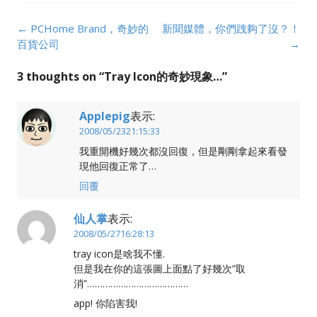
Post
←
PCHome Brand，奇妙的
新聞媒體，你們跩夠了沒？！
navigation
百貨公司
→
3 thoughts on “
Tray Icon的奇妙現象…
”
Applepig
表示:
2008/05/2321:15:33
我重開機好幾次都沒回復，但是剛剛拿起來看發
現他回復正常了…
回覆
仙人掌
表示:
2008/05/2716:28:13
tray icon是啥我不懂.
但是我在你的這張圖上面點了好幾次”取
消”…………………………………
app! 你陷害我!