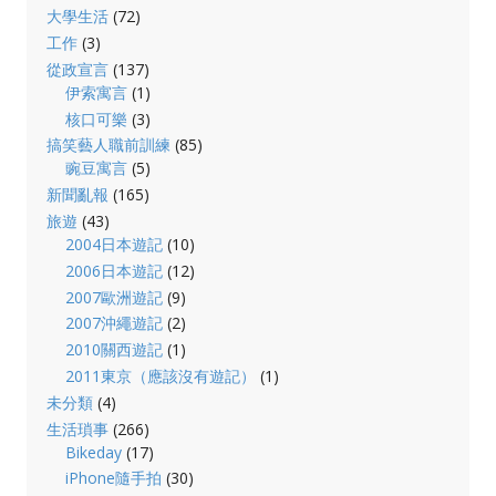
大學生活
(72)
工作
(3)
從政宣言
(137)
伊索寓言
(1)
核口可樂
(3)
搞笑藝人職前訓練
(85)
豌豆寓言
(5)
新聞亂報
(165)
旅遊
(43)
2004日本遊記
(10)
2006日本遊記
(12)
2007歐洲遊記
(9)
2007沖繩遊記
(2)
2010關西遊記
(1)
2011東京（應該沒有遊記）
(1)
未分類
(4)
生活瑣事
(266)
Bikeday
(17)
iPhone隨手拍
(30)