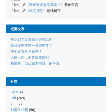
「
lee
」於〈
安全裝置有意義嗎？
〉發佈留言
「
lee
」於〈
年高德劭
〉發佈留言
近期文章
年紀到了就會聽到這種話術
為什麼難笑熊一直很難笑？
安全裝置有意義嗎？
天氣不錯，來賣個電腦吧
蔡總統「自己跟老闆說」的爭議
分類
GoMi
(4)
Old
(269)
YFL
(2)
動漫畫相關
(56)