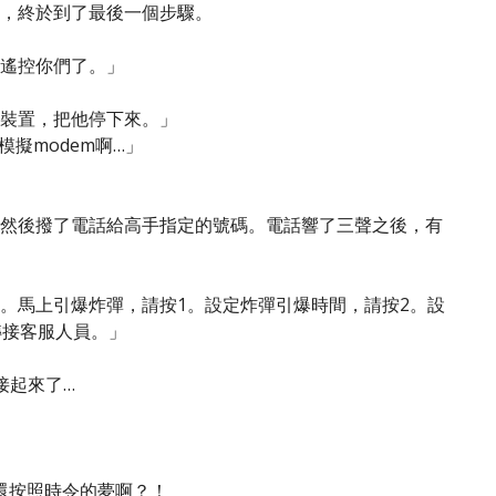
，終於到了最後一個步驟。
遙控你們了。」
裝置，把他停下來。」
擬modem啊…」
然後撥了電話給高手指定的號碼。電話響了三聲之後，有
。馬上引爆炸彈，請按1。設定炸彈引爆時間，請按2。設
轉接客服人員。」
接起來了…
還按照時令的夢啊？！