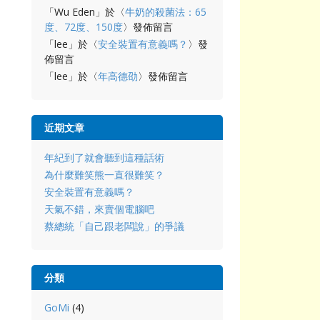
「
Wu Eden
」於〈
牛奶的殺菌法：65
度、72度、150度
〉發佈留言
「
lee
」於〈
安全裝置有意義嗎？
〉發
佈留言
「
lee
」於〈
年高德劭
〉發佈留言
近期文章
年紀到了就會聽到這種話術
為什麼難笑熊一直很難笑？
安全裝置有意義嗎？
天氣不錯，來賣個電腦吧
蔡總統「自己跟老闆說」的爭議
分類
GoMi
(4)