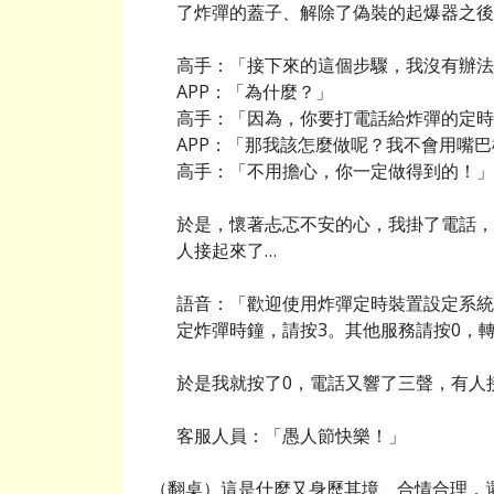
了炸彈的蓋子、解除了偽裝的起爆器之後
高手：「接下來的這個步驟，我沒有辦法
APP：「為什麼？」
高手：「因為，你要打電話給炸彈的定時
APP：「那我該怎麼做呢？我不會用嘴巴模
高手：「不用擔心，你一定做得到的！」
於是，懷著忐忑不安的心，我掛了電話，
人接起來了…
語音：「歡迎使用炸彈定時裝置設定系統
定炸彈時鐘，請按3。其他服務請按0，
於是我就按了0，電話又響了三聲，有人
客服人員：「愚人節快樂！」
（翻桌）這是什麼又身歷其境、合情合理，