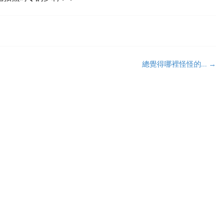
總覺得哪裡怪怪的…
→