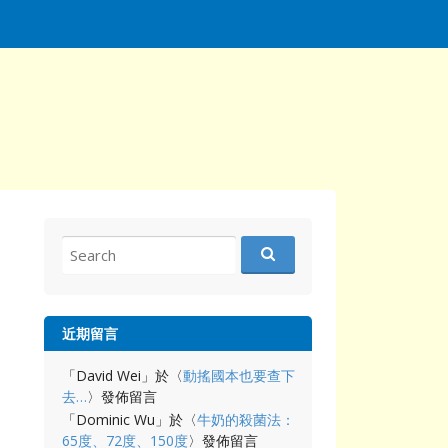
Search
for:
近期留言
「
David Wei
」於〈
動搖國本也要查下
去…
〉發佈留言
「
Dominic Wu
」於〈
牛奶的殺菌法：
65度、72度、150度
〉發佈留言