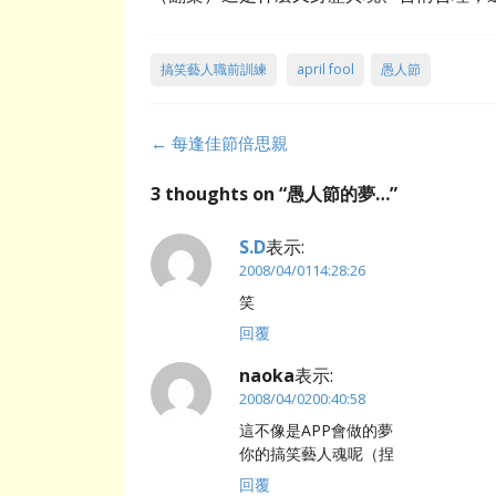
搞笑藝人職前訓練
april fool
愚人節
Post
←
每逢佳節倍思親
navigation
3 thoughts on “
愚人節的夢…
”
S.D
表示:
2008/04/0114:28:26
笑
回覆
naoka
表示:
2008/04/0200:40:58
這不像是APP會做的夢
你的搞笑藝人魂呢（捏
回覆