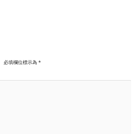
。
必填欄位標示為
*