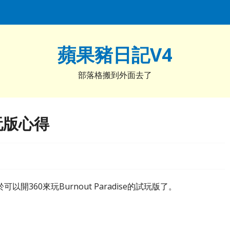
蘋果豬日記V4
部落格搬到外面去了
試玩版心得
360來玩Burnout Paradise的試玩版了。