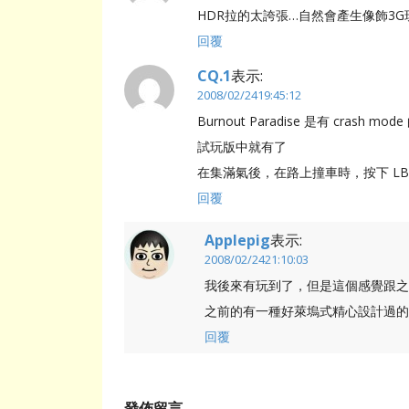
HDR拉的太誇張…自然會產生像飾3G
回覆
CQ.1
表示:
2008/02/2419:45:12
Burnout Paradise 是有 crash mode
試玩版中就有了
在集滿氣後，在路上撞車時，按下 LB+RB
回覆
Applepig
表示:
2008/02/2421:10:03
我後來有玩到了，但是這個感覺跟之前
之前的有一種好萊塢式精心設計過的災
回覆
發佈留言