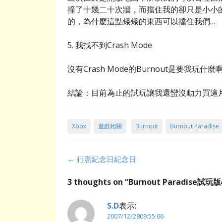
撞了十幾二十次牆，而擋住我的卻只是小小
的，為什麼這點矮矮的東西可以擋住我們…
5. 我找不到Crash Mode
沒有Crash Mode的Burnout是要我玩
結論：目前為止的試玩讓我還蠻沒動力買這
Xbox
遊戲相關
Burnout
Burnout Paradise
Post
←
行憲紀念日紀念日
navigation
3 thoughts on “
Burnout Paradise試玩
S.D
表示:
2007/12/2809:55:06