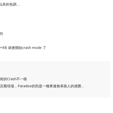
玩具的色調….
 的
 就會開始crash mode 了
的Crash不一樣
難現場，Paradise的則是一種牽連無辜路人的感覺…