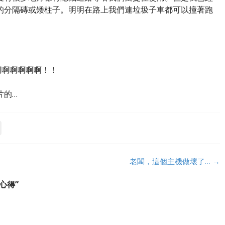
的分隔磚或矮柱子。明明在路上我們連垃圾子車都可以撞著跑
什麼啊啊啊啊啊啊！！
片的…
老闆，這個主機做壞了…
→
版心得
”