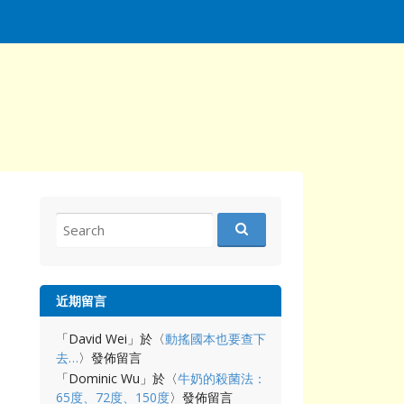
Search
for:
近期留言
「
David Wei
」於〈
動搖國本也要查下
去…
〉發佈留言
「
Dominic Wu
」於〈
牛奶的殺菌法：
65度、72度、150度
〉發佈留言