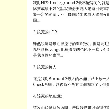
我對NFS: Underground 2最不能
比賽成績不好的話就勢必要跑大老遠回去重
於一定的範圍，不可能同時出現白天跟黑夜的場景
因…
2. 該死的HDR
雖然說這是最近很流行的3D特效，但是高
風格跟Revenge那種濃厚的色彩不一樣
是我喜歡的畫面…
3. 該死的路人
這是我對Burnout 3最大的不滿，路上放一大堆
Check系統，以後就不會有這個問題了，但
4. 該死的地形設計
這次由於是開放地圖，所以我們可以合理懷