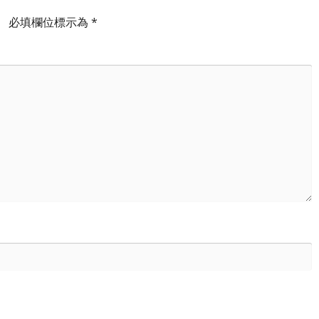
。
必填欄位標示為
*