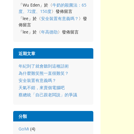
「
Wu Eden
」於〈
牛奶的殺菌法：65
度、72度、150度
〉發佈留言
「
lee
」於〈
安全裝置有意義嗎？
〉發
佈留言
「
lee
」於〈
年高德劭
〉發佈留言
近期文章
年紀到了就會聽到這種話術
為什麼難笑熊一直很難笑？
安全裝置有意義嗎？
天氣不錯，來賣個電腦吧
蔡總統「自己跟老闆說」的爭議
分類
GoMi
(4)