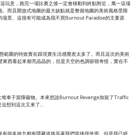
認同的就是這玩意，跑完一場比賽之後一定會移動到終點附近，萬一這場
跑。而且開放式地圖的最大缺點就是整個地圖的美術風格受限
。這很有可能成為我不買Burnout Paradise的主要原
動態範圍的特效實在跟現實生活感覺差太多了。而且這次的美術
，什麼東西看起來都亮晶晶的，但是天空的色調卻很奇怪，實在不
車子當障礙物。本來想說Burnout Revenge加裝了Traffic
是沒想到這次又來了…
疑有很多地方都有隱藏道路等著我們當捷徑使用。但是我已經