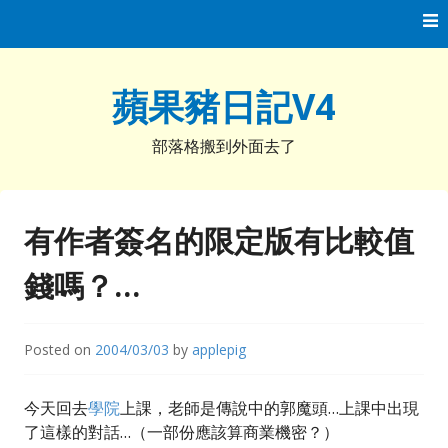
Skip
to
content
蘋果豬日記V4
部落格搬到外面去了
有作者簽名的限定版有比較值
錢嗎？…
Posted on
2004/03/03
by
applepig
今天回去
學院
上課，老師是傳說中的郭魔頭…上課中出現
了這樣的對話…（一部份應該算商業機密？）