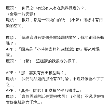
魔頭：「你們之中有沒有人有在業界做過的？」
（全場一片安靜）
魔頭：「很好，都是一張純白的紙…（小聲）這樣才有污
染的空間」
魔頭：「聽說這邊有幾個是前幾屆結業的，特地跑回來聽
課？」
APP：「因為是『小時候崇拜的遊戲設計師』要來教課
嘛」
魔頭：「（驚）…這樣講的我很老的樣子」
APP：「那，雲狐有要出模型嗎？」
魔頭：「我們商品處的那邊有在討論，不過好像會不了了
之…」
APP：「真是可惜呢！那麼棒的變形構造…」
魔頭：「喜歡雲狐的話去買抱枕啊！（小聲）不過現在拍
賣好像飆到六千塊…」