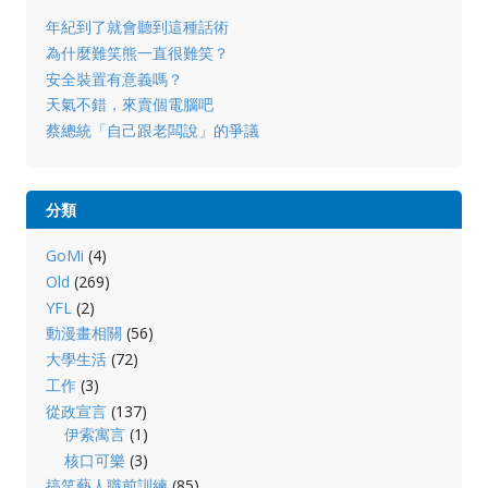
年紀到了就會聽到這種話術
為什麼難笑熊一直很難笑？
安全裝置有意義嗎？
天氣不錯，來賣個電腦吧
蔡總統「自己跟老闆說」的爭議
分類
GoMi
(4)
Old
(269)
YFL
(2)
動漫畫相關
(56)
大學生活
(72)
工作
(3)
從政宣言
(137)
伊索寓言
(1)
核口可樂
(3)
搞笑藝人職前訓練
(85)