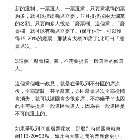
新的選制，一票選人、一票選黨，只要黨獲得的票
夠多，就可以擠出幾席立委，並且排擠掉兩大爛黨
的名額。只要夠多人投給「廢票欄」這個黨，「廢
票欄」就可以有幾席立委了。(保守估計，可以獲
得15-20%的廢票，那就有大概20席了)此可曰「廢
票席次」。
3.這個「廢票欄」黨，不需要提名一般選區的候選
人。
這個黨個唯一政見，就是在爭取到不分區的席次
後，全部請辭、甚至廢黨，亦即廢票席次全部從國
會消失，就可以讓國會少很多席，不亦樂乎？也因
此不需要提名一般選區候選人，因為在一般選區是
不可能選上的。
如果爭取到20個廢票席次，那麼到時候國會就會
剩113-20=93席，如此兩大黨之間的差異會更小，