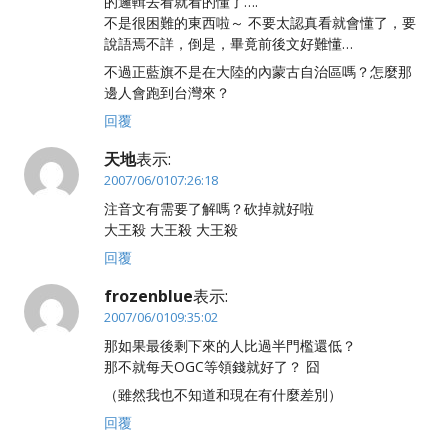
的邏輯去看就看的懂了….
不是很困難的東西啦～ 不要太認真看就會懂了，要
說語焉不詳，倒是，畢竟前後文好難懂…
不過正藍旗不是在大陸的內蒙古自治區嗎？怎麼那
邊人會跑到台灣來？
回覆
天地
表示:
2007/06/0107:26:18
注音文有需要了解嗎？砍掉就好啦
大王殺 大王殺 大王殺
回覆
frozenblue
表示:
2007/06/0109:35:02
那如果最後剩下來的人比過半門檻還低？
那不就每天OGC等領錢就好了？ 囧
（雖然我也不知道和現在有什麼差別）
回覆