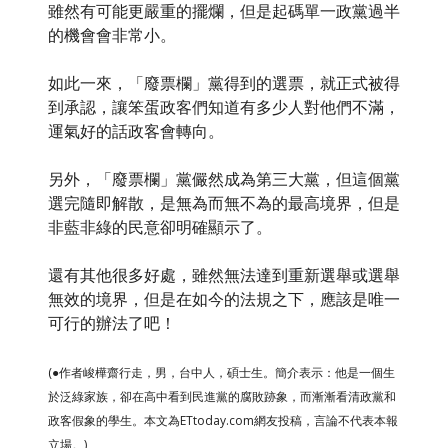
雖然有可能更嚴重的擺爛，但是起碼單一政黨過半
的機會會非常小。
如此一來，「廢票欄」黨得到的選票，就正式被得
到承認，讓笨蛋政客們知道有多少人對他們不滿，
運氣好的話政客會轉向。
另外，「廢票欄」黨儼然成為第三大黨，但這個黨
選完隨即解散，是無為而無不為的最高境界，但是
非藍非綠的民意卻明確顯示了。
還有其他很多好處，雖然無法達到重新選舉或選舉
無效的境界，但是在如今的法規之下，應該是唯一
可行的辦法了吧！
(●作者峻樺齋行走，男，台中人，碩士生。簡介表示：他是一個生
於泛綠家族，卻在高中看到民進黨的腐敗跡象，而漸漸看清政黨和
政客假象的學生。本文為ETtoday.com網友投稿，言論不代表本報
立場。)