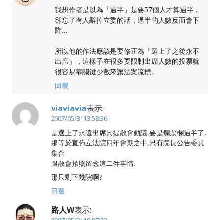
我想作者是以為「過半」是要57個人才算過半，
卻忘了有人辭掉立委的話，過半的人數反而會下
降…
所以他的作法應該是要修正為「選上了之後永不
出席」，這樣子在很多要限制出席人數的投票就
很容易靠關鍵少數來讓法案流標。
回覆
viaviavia
表示:
2007/05/3113:58:36
是選上了永遠出席只提散會動議,要是爛票欄過半了,
那等於宣佈立法院四年會期之中,只有院長公告委員
集合
跟散會拍照留念這二件事情.
那只剩下幾院啊?
回覆
路人W
表示:
2007/05/3119:07:33