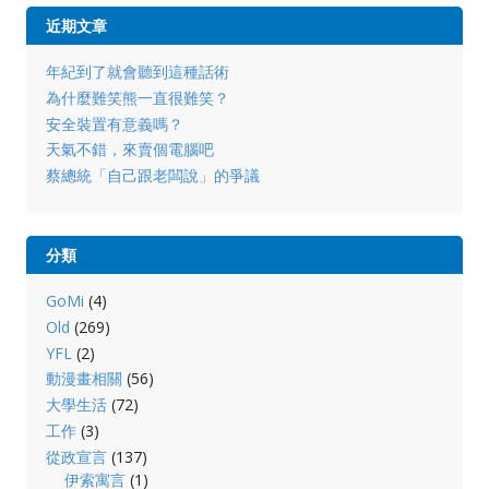
近期文章
年紀到了就會聽到這種話術
為什麼難笑熊一直很難笑？
安全裝置有意義嗎？
天氣不錯，來賣個電腦吧
蔡總統「自己跟老闆說」的爭議
分類
GoMi
(4)
Old
(269)
YFL
(2)
動漫畫相關
(56)
大學生活
(72)
工作
(3)
從政宣言
(137)
伊索寓言
(1)