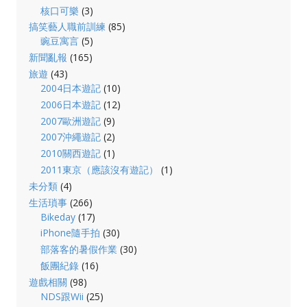
核口可樂
(3)
搞笑藝人職前訓練
(85)
豌豆寓言
(5)
新聞亂報
(165)
旅遊
(43)
2004日本遊記
(10)
2006日本遊記
(12)
2007歐洲遊記
(9)
2007沖繩遊記
(2)
2010關西遊記
(1)
2011東京（應該沒有遊記）
(1)
未分類
(4)
生活瑣事
(266)
Bikeday
(17)
iPhone隨手拍
(30)
部落客的暑假作業
(30)
飯團紀錄
(16)
遊戲相關
(98)
NDS跟Wii
(25)