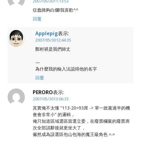
2007/05/3011:13:53
症蠢骑夠白爛!我喜歡^^
回覆
Applepig
表示:
2007/05/3012:44:35
鄭村祺是我們師丈
—
為什麼我的輸入法認得他的名字
回覆
PERORO
表示:
2007/05/3013:06:33
其實俺不太懂 “113-20=93席 -> 單一政黨過半的機
會會非常小” 的邏輯，
俺只知道區域選區當選立委，在廢票欄黨的廢票席
次全部請辭後就更坐大了，
儼然成為該選區包山包海的魔王級角色 =.=