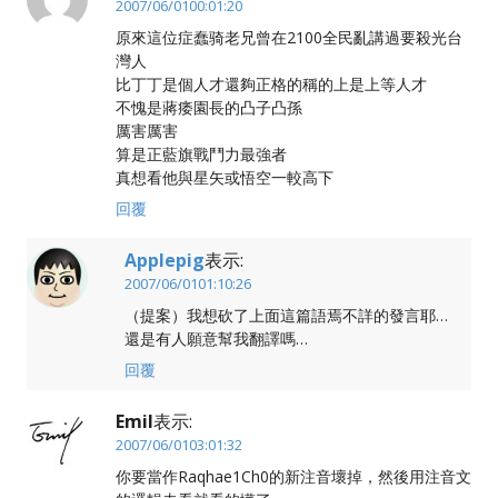
2007/06/0100:01:20
原來這位症蠢骑老兄曾在2100全民亂講過要殺光台
灣人
比丁丁是個人才還夠正格的稱的上是上等人才
不愧是蔣痿園長的凸子凸孫
厲害厲害
算是正藍旗戰鬥力最強者
真想看他與星矢或悟空一較高下
回覆
Applepig
表示:
2007/06/0101:10:26
（提案）我想砍了上面這篇語焉不詳的發言耶…
還是有人願意幫我翻譯嗎…
回覆
Emil
表示:
2007/06/0103:01:32
你要當作Raqhae1Ch0的新注音壞掉，然後用注音文