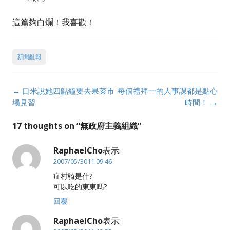
這篇夠白爛！我喜歡！
新聞亂報
Post
←
口米說她四點鐘要去果菜市
每個禮拜一的人事課都是點心
navigation
場見習
時間！
→
17 thoughts on “
無政府主義組織
”
RaphaelCho
表示:
2007/05/3011:09:46
症村骑是什?
可以吃的東東嗎?
回覆
RaphaelCho
表示: