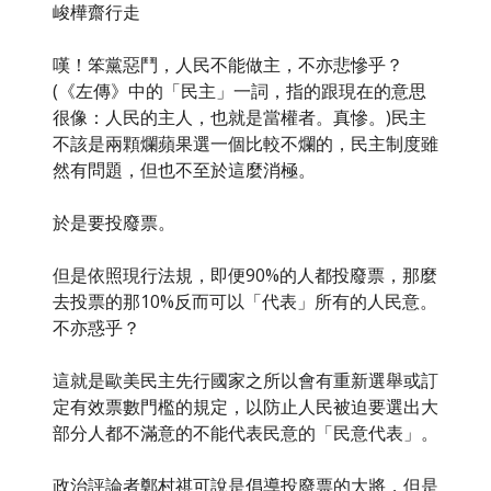
峻樺齋行走
嘆！笨黨惡鬥，人民不能做主，不亦悲慘乎？
(《左傳》中的「民主」一詞，指的跟現在的意思
很像：人民的主人，也就是當權者。真慘。)民主
不該是兩顆爛蘋果選一個比較不爛的，民主制度雖
然有問題，但也不至於這麼消極。
於是要投廢票。
但是依照現行法規，即便90%的人都投廢票，那麼
去投票的那10%反而可以「代表」所有的人民意。
不亦惑乎？
這就是歐美民主先行國家之所以會有重新選舉或訂
定有效票數門檻的規定，以防止人民被迫要選出大
部分人都不滿意的不能代表民意的「民意代表」。
政治評論者鄭村祺可說是倡導投廢票的大將，但是