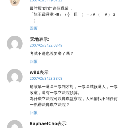
最討厭”師丈”這個職業…
「龍王霹靂掌~!!!」（╬￣皿￣）＝○＃（￣＃）３
￣）
回覆
天地
表示:
2007/05/3122:08:49
考試不是也說要廢了嗎？
回覆
wild
表示:
2007/05/3123:38:08
應該單一選區三票制才對，一票區域候選人，一票
政黨，還有一票立法院預算。
為什麼立法院可以癱瘓監察院，人民卻找不到任何
一點辦法癱瘓立法院？
回覆
RaphaelCho
表示: