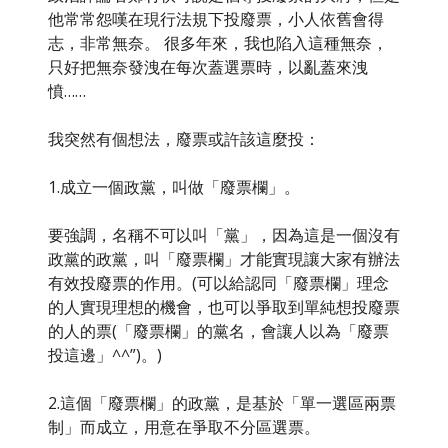
他常常怨嘆在現行法規下投廢票，小人依舊會得
志，非常無奈。 很多年來，我也陷入這種無奈，
只好把無奈發洩在每次蓋選票時，以亂蓋來洩
憤……
我突然有個想法，廢票或許該這麼投：
1.成立一個政黨，叫做「廢票欄」。
要強調，名稱不可以叫「黨」，因為這是一個沒有
政黨的政黨，叫「廢票欄」才能實現讓大家有辦法
有效投廢票的作用。(可以給認同「廢票欄」理念
的人實現理想的機會，也可以爭取到單純想投廢票
的人的票(「廢票欄」的黨名，會讓人以為「廢票
投這邊」^^”)。)
2.這個「廢票欄」的政黨，是基於「單一選區兩票
制」而成立，用意在爭取不分區選票。