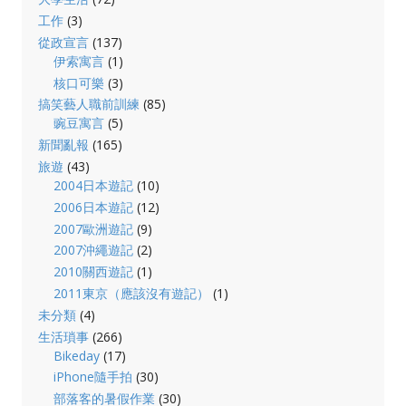
工作
(3)
從政宣言
(137)
伊索寓言
(1)
核口可樂
(3)
搞笑藝人職前訓練
(85)
豌豆寓言
(5)
新聞亂報
(165)
旅遊
(43)
2004日本遊記
(10)
2006日本遊記
(12)
2007歐洲遊記
(9)
2007沖繩遊記
(2)
2010關西遊記
(1)
2011東京（應該沒有遊記）
(1)
未分類
(4)
生活瑣事
(266)
Bikeday
(17)
iPhone隨手拍
(30)
部落客的暑假作業
(30)