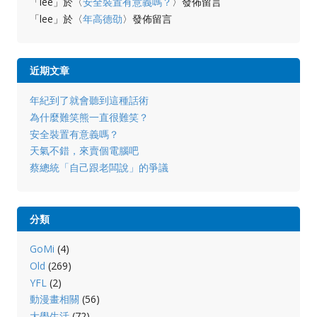
「
lee
」於〈
安全裝置有意義嗎？
〉發佈留言
「
lee
」於〈
年高德劭
〉發佈留言
近期文章
年紀到了就會聽到這種話術
為什麼難笑熊一直很難笑？
安全裝置有意義嗎？
天氣不錯，來賣個電腦吧
蔡總統「自己跟老闆說」的爭議
分類
GoMi
(4)
Old
(269)
YFL
(2)
動漫畫相關
(56)
大學生活
(72)