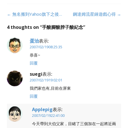
Post
←
無名搬到Yahoo旗下之後…
鋼達姆流星錘遊戲心得
→
navigation
4 thoughts on “
手酸腳酸脖子酸紀念
”
蛋治
表示:
2007/02/1908:25:35
恭喜~
回覆
suegi
表示:
2007/02/1919:02:01
我們家也有,目前在屏東
回覆
Applepig
表示:
2007/02/1922:41:00
今天帶到大伯父家，目睹了三個加在一起將近兩