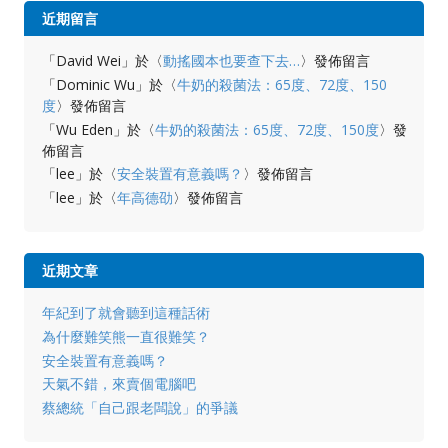
近期留言
「
David Wei
」於〈
動搖國本也要查下去…
〉發佈留言
「
Dominic Wu
」於〈
牛奶的殺菌法：65度、72度、150
度
〉發佈留言
「
Wu Eden
」於〈
牛奶的殺菌法：65度、72度、150度
〉發
佈留言
「
lee
」於〈
安全裝置有意義嗎？
〉發佈留言
「
lee
」於〈
年高德劭
〉發佈留言
近期文章
年紀到了就會聽到這種話術
為什麼難笑熊一直很難笑？
安全裝置有意義嗎？
天氣不錯，來賣個電腦吧
蔡總統「自己跟老闆說」的爭議