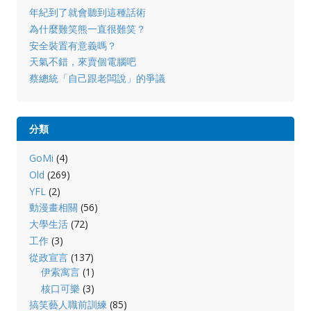
年紀到了就會聽到這種話術
為什麼難笑熊一直很難笑？
安全裝置有意義嗎？
天氣不錯，來賣個電腦吧
蔡總統「自己跟老闆說」的爭議
分類
GoMi
(4)
Old
(269)
YFL
(2)
動漫畫相關
(56)
大學生活
(72)
工作
(3)
從政宣言
(137)
伊索寓言
(1)
核口可樂
(3)
搞笑藝人職前訓練
(85)