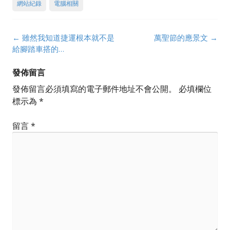
網站紀錄
電腦相關
Post
←
雖然我知道捷運根本就不是
萬聖節的應景文
→
navigation
給腳踏車搭的…
發佈留言
發佈留言必須填寫的電子郵件地址不會公開。
必填欄位
標示為
*
留言
*