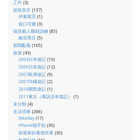
工作
(3)
從政宣言
(137)
伊索寓言
(1)
核口可樂
(3)
搞笑藝人職前訓練
(85)
豌豆寓言
(5)
新聞亂報
(165)
旅遊
(43)
2004日本遊記
(10)
2006日本遊記
(12)
2007歐洲遊記
(9)
2007沖繩遊記
(2)
2010關西遊記
(1)
2011東京（應該沒有遊記）
(1)
未分類
(4)
生活瑣事
(266)
Bikeday
(17)
iPhone隨手拍
(30)
部落客的暑假作業
(30)