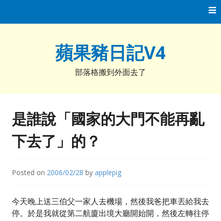
Skip
to
content
蘋果豬日記V4
部落格搬到外面去了
是誰說「國家的大門不能再亂
下去了」的？
Posted on
2006/02/28
by
applepig
今天晚上送三伯父一家人去機場，然後我爸把車丟給我去
停。於是我就從第二航廈出境大廳開始開，然後左轉往停