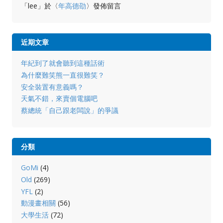
「
lee
」於〈
年高德劭
〉發佈留言
近期文章
年紀到了就會聽到這種話術
為什麼難笑熊一直很難笑？
安全裝置有意義嗎？
天氣不錯，來賣個電腦吧
蔡總統「自己跟老闆說」的爭議
分類
GoMi
(4)
Old
(269)
YFL
(2)
動漫畫相關
(56)
大學生活
(72)