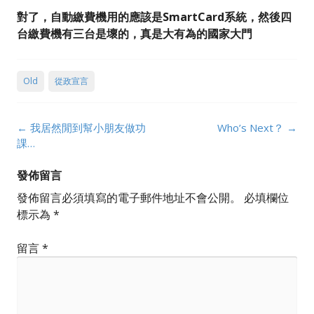
對了，自動繳費機用的應該是SmartCard系統，然後四
台繳費機有三台是壞的，真是大有為的國家大門
Old
從政宣言
Post
←
我居然閒到幫小朋友做功
Who’s Next？
→
navigation
課…
發佈留言
發佈留言必須填寫的電子郵件地址不會公開。
必填欄位
標示為
*
留言
*