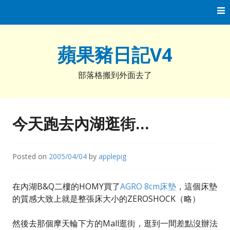
Skip
to
content
蘋果豬日記V4
部落格搬到外面去了
今天跑去內湖逛街…
Posted on
2005/04/04
by
applepig
在內湖B&Q二樓的HOMY買了
AGRO 8cm床墊
，這個床墊
的質感大致上就是整張床大小的ZEROSHOCK（略）
然後去那個摩天輪下方的Mall逛街，逛到一間差點沒辦法