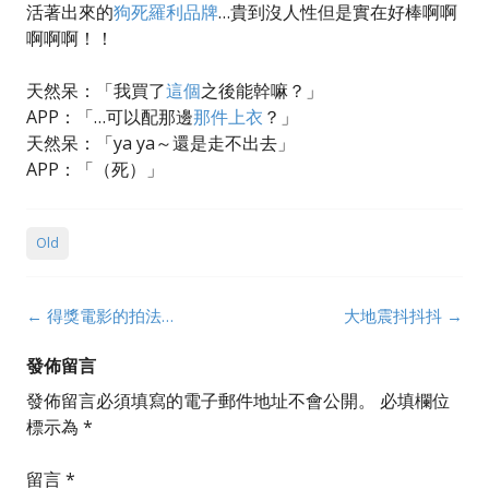
活著出來的
狗死羅利品牌
…貴到沒人性但是實在好棒啊啊
啊啊啊！！
天然呆：「我買了
這個
之後能幹嘛？」
APP：「…可以配那邊
那件上衣
？」
天然呆：「ya ya～還是走不出去」
APP：「（死）」
Old
Post
←
得獎電影的拍法…
大地震抖抖抖
→
navigation
發佈留言
發佈留言必須填寫的電子郵件地址不會公開。
必填欄位
標示為
*
留言
*