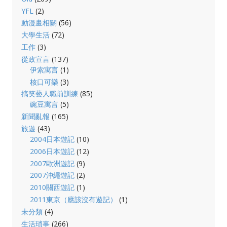
YFL
(2)
動漫畫相關
(56)
大學生活
(72)
工作
(3)
從政宣言
(137)
伊索寓言
(1)
核口可樂
(3)
搞笑藝人職前訓練
(85)
豌豆寓言
(5)
新聞亂報
(165)
旅遊
(43)
2004日本遊記
(10)
2006日本遊記
(12)
2007歐洲遊記
(9)
2007沖繩遊記
(2)
2010關西遊記
(1)
2011東京（應該沒有遊記）
(1)
未分類
(4)
生活瑣事
(266)