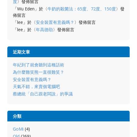
度
〉發佈留言
「
Wu Eden
」於〈
牛奶的殺菌法：65度、72度、150度
〉發
佈留言
「
lee
」於〈
安全裝置有意義嗎？
〉發佈留言
「
lee
」於〈
年高德劭
〉發佈留言
近期文章
年紀到了就會聽到這種話術
為什麼難笑熊一直很難笑？
安全裝置有意義嗎？
天氣不錯，來賣個電腦吧
蔡總統「自己跟老闆說」的爭議
分類
GoMi
(4)
Old
(269)