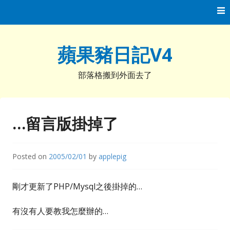
Skip
to
content
蘋果豬日記V4
部落格搬到外面去了
…留言版掛掉了
Posted on
2005/02/01
by
applepig
剛才更新了PHP/Mysql之後掛掉的…
有沒有人要教我怎麼辦的…