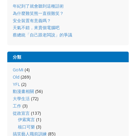
年紀到了就會聽到這種話術
為什麼難笑熊一直很難笑？
安全裝置有意義嗎？
天氣不錯，來賣個電腦吧
蔡總統「自己跟老闆說」的爭議
分類
GoMi
(4)
Old
(269)
YFL
(2)
動漫畫相關
(56)
大學生活
(72)
工作
(3)
從政宣言
(137)
伊索寓言
(1)
核口可樂
(3)
搞笑藝人職前訓練
(85)