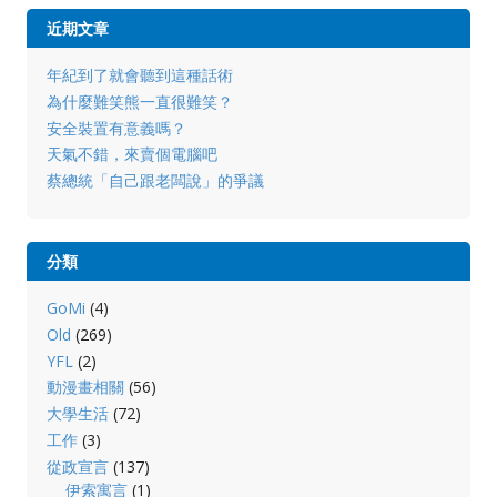
近期文章
年紀到了就會聽到這種話術
為什麼難笑熊一直很難笑？
安全裝置有意義嗎？
天氣不錯，來賣個電腦吧
蔡總統「自己跟老闆說」的爭議
分類
GoMi
(4)
Old
(269)
YFL
(2)
動漫畫相關
(56)
大學生活
(72)
工作
(3)
從政宣言
(137)
伊索寓言
(1)