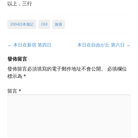
以上，三行
2004日本遊記
Old
旅遊
Post
←
本日在新宿 第四日
本日在自由が丘 第六日
→
navigation
發佈留言
發佈留言必須填寫的電子郵件地址不會公開。
必填欄位
標示為
*
留言
*