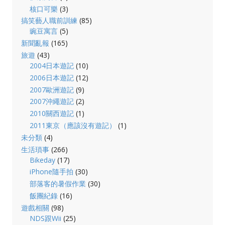
核口可樂
(3)
搞笑藝人職前訓練
(85)
豌豆寓言
(5)
新聞亂報
(165)
旅遊
(43)
2004日本遊記
(10)
2006日本遊記
(12)
2007歐洲遊記
(9)
2007沖繩遊記
(2)
2010關西遊記
(1)
2011東京（應該沒有遊記）
(1)
未分類
(4)
生活瑣事
(266)
Bikeday
(17)
iPhone隨手拍
(30)
部落客的暑假作業
(30)
飯團紀錄
(16)
遊戲相關
(98)
NDS跟Wii
(25)