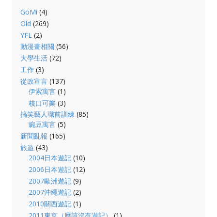
GoMi
(4)
Old
(269)
YFL
(2)
動漫畫相關
(56)
大學生活
(72)
工作
(3)
從政宣言
(137)
伊索寓言
(1)
核口可樂
(3)
搞笑藝人職前訓練
(85)
豌豆寓言
(5)
新聞亂報
(165)
旅遊
(43)
2004日本遊記
(10)
2006日本遊記
(12)
2007歐洲遊記
(9)
2007沖繩遊記
(2)
2010關西遊記
(1)
2011東京（應該沒有遊記）
(1)