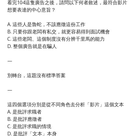
看完104這隻廣告之後，請問以下何者敘述，最符合影片
想要表達的中心意旨？
A. 這些人是魯蛇，不該應徵這份工作
B. 只要你跟老闆有私交，就更容易得到面試機會
C. 這些老闆、這個制度沒有分辨千里馬的能力
D. 整個廣告就是在騙人
—
別轉台，這題沒有標準答案
—
這四個選項分別是從不同角色去分析「影片」這個文本
A. 是批評求職者
B. 是批評應徵者
C. 是批評求職的情境
D. 是批評「文本」本身