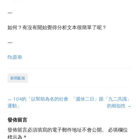
—
如何？有沒有開始覺得分析文本很簡單了呢？
—
fb原串
新聞亂報
Post
←
104的「以幫助為名的社會
「週休二日」跟「九二共識」
navigation
運動」
的相似性
→
發佈留言
發佈留言必須填寫的電子郵件地址不會公開。
必填欄位
標示為
*