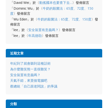
「
David Wei
」於〈
動搖國本也要查下去…
〉發佈留言
「
Dominic Wu
」於〈
牛奶的殺菌法：65度、72度、150
度
〉發佈留言
「
Wu Eden
」於〈
牛奶的殺菌法：65度、72度、150度
〉發
佈留言
「
lee
」於〈
安全裝置有意義嗎？
〉發佈留言
「
lee
」於〈
年高德劭
〉發佈留言
近期文章
年紀到了就會聽到這種話術
為什麼難笑熊一直很難笑？
安全裝置有意義嗎？
天氣不錯，來賣個電腦吧
蔡總統「自己跟老闆說」的爭議
分類