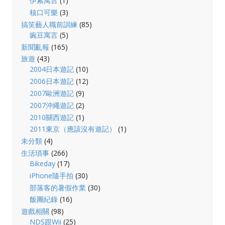
伊索寓言
(1)
核口可樂
(3)
搞笑藝人職前訓練
(85)
豌豆寓言
(5)
新聞亂報
(165)
旅遊
(43)
2004日本遊記
(10)
2006日本遊記
(12)
2007歐洲遊記
(9)
2007沖繩遊記
(2)
2010關西遊記
(1)
2011東京（應該沒有遊記）
(1)
未分類
(4)
生活瑣事
(266)
Bikeday
(17)
iPhone隨手拍
(30)
部落客的暑假作業
(30)
飯團紀錄
(16)
遊戲相關
(98)
NDS跟Wii
(25)