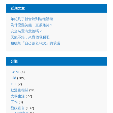
近期文章
年紀到了就會聽到這種話術
為什麼難笑熊一直很難笑？
安全裝置有意義嗎？
天氣不錯，來賣個電腦吧
蔡總統「自己跟老闆說」的爭議
分類
GoMi
(4)
Old
(269)
YFL
(2)
動漫畫相關
(56)
大學生活
(72)
工作
(3)
從政宣言
(137)