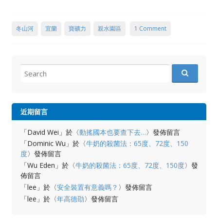
冬山河
宜蘭
寶礦力
親水園區
1 Comment
Search
for:
近期留言
「
David Wei
」於〈
動搖國本也要查下去…
〉發佈留言
「
Dominic Wu
」於〈
牛奶的殺菌法：65度、72度、150
度
〉發佈留言
「
Wu Eden
」於〈
牛奶的殺菌法：65度、72度、150度
〉發
佈留言
「
lee
」於〈
安全裝置有意義嗎？
〉發佈留言
「
lee
」於〈
年高德劭
〉發佈留言