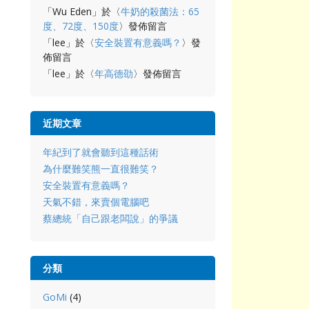
「
Wu Eden
」於〈
牛奶的殺菌法：65
度、72度、150度
〉發佈留言
「
lee
」於〈
安全裝置有意義嗎？
〉發
佈留言
「
lee
」於〈
年高德劭
〉發佈留言
近期文章
年紀到了就會聽到這種話術
為什麼難笑熊一直很難笑？
安全裝置有意義嗎？
天氣不錯，來賣個電腦吧
蔡總統「自己跟老闆說」的爭議
分類
GoMi
(4)