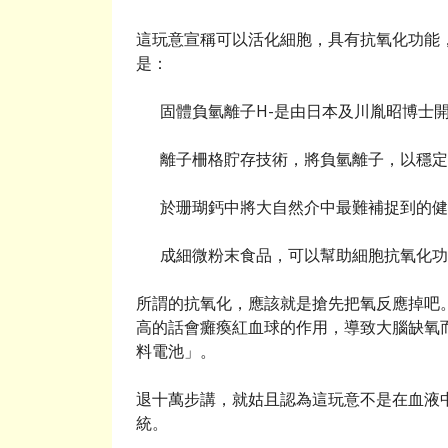
這玩意宣稱可以活化細胞，具有抗氧化功能，
是：
固體負氫離子H-是由日本及川胤昭博士
離子柵格貯存技術，將負氫離子，以穩定
於珊瑚鈣中將大自然介中最難補捉到的健
成細微粉末食品，可以幫助細胞抗氧化功
所謂的抗氧化，應該就是搶先把氧反應掉吧
高的話會癱瘓紅血球的作用，導致大腦缺氧
料電池」。
退十萬步講，就姑且認為這玩意不是在血液
統。