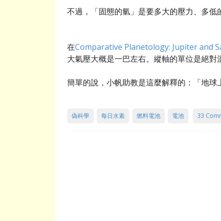
不過，「固態的氫」是要多大的壓力、多低
在
Comparative Planetology: Jupiter and 
大氣壓大概是一巴左右。縱軸的單位是絕對
簡單的說，小帆助教是這麼解釋的：「地球
偽科學
每日水素
燃料電池
電池
33 Com