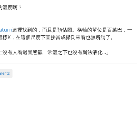
的溫度啊？！
Saturn
這裡找到的，而且是預估圖。橫軸的單位是百萬巴，一
溫標K，在這個尺度下直接當成攝氏來看也無所謂了。
上沒有人看過固態氫，常溫之下也沒有辦法液化…」
ments