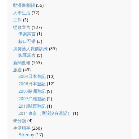
動漫畫相關
(56)
大學生活
(72)
工作
(3)
從政宣言
(137)
伊索寓言
(1)
核口可樂
(3)
搞笑藝人職前訓練
(85)
豌豆寓言
(5)
新聞亂報
(165)
旅遊
(43)
2004日本遊記
(10)
2006日本遊記
(12)
2007歐洲遊記
(9)
2007沖繩遊記
(2)
2010關西遊記
(1)
2011東京（應該沒有遊記）
(1)
未分類
(4)
生活瑣事
(266)
Bikeday
(17)