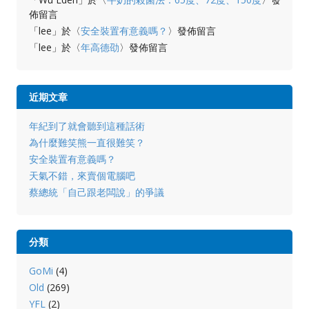
佈留言
「
lee
」於〈
安全裝置有意義嗎？
〉發佈留言
「
lee
」於〈
年高德劭
〉發佈留言
近期文章
年紀到了就會聽到這種話術
為什麼難笑熊一直很難笑？
安全裝置有意義嗎？
天氣不錯，來賣個電腦吧
蔡總統「自己跟老闆說」的爭議
分類
GoMi
(4)
Old
(269)
YFL
(2)