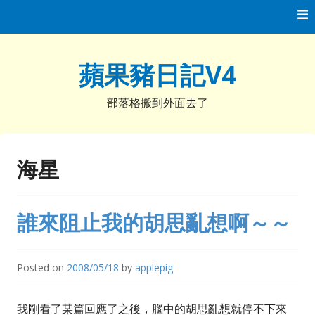
Skip
to
content
蘋果豬日記V4
部落格搬到外面去了
海星
誰來阻止我的胡思亂想啊～～
Posted on
2008/05/18
by
applepig
我剛看了某篇回應了之後，腦中的胡思亂想就停不下來