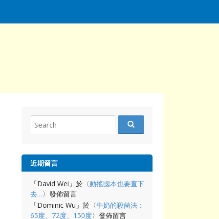
Search
for:
近期留言
「
David Wei
」於〈
動搖國本也要查下
去…
〉發佈留言
「
Dominic Wu
」於〈
牛奶的殺菌法：
65度、72度、150度
〉發佈留言