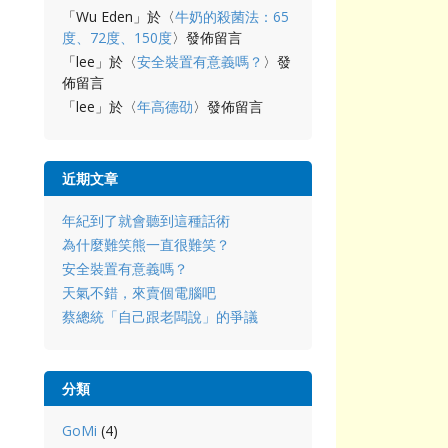
「
Wu Eden
」於〈
牛奶的殺菌法：65
度、72度、150度
〉發佈留言
「
lee
」於〈
安全裝置有意義嗎？
〉發
佈留言
「
lee
」於〈
年高德劭
〉發佈留言
近期文章
年紀到了就會聽到這種話術
為什麼難笑熊一直很難笑？
安全裝置有意義嗎？
天氣不錯，來賣個電腦吧
蔡總統「自己跟老闆說」的爭議
分類
GoMi
(4)