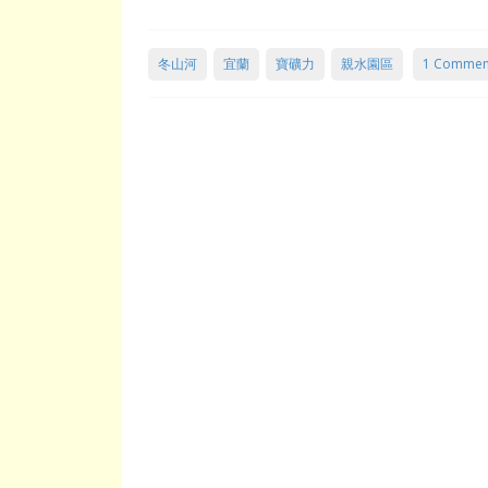
冬山河
宜蘭
寶礦力
親水園區
1 Commen