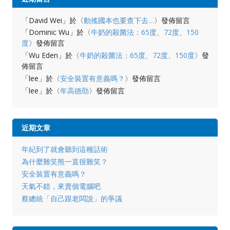
「
David Wei
」於〈
動搖國本也要查下去…
〉發佈留言
「
Dominic Wu
」於〈
牛奶的殺菌法：65度、72度、150
度
〉發佈留言
「
Wu Eden
」於〈
牛奶的殺菌法：65度、72度、150度
〉發
佈留言
「
lee
」於〈
安全裝置有意義嗎？
〉發佈留言
「
lee
」於〈
年高德劭
〉發佈留言
近期文章
年紀到了就會聽到這種話術
為什麼難笑熊一直很難笑？
安全裝置有意義嗎？
天氣不錯，來賣個電腦吧
蔡總統「自己跟老闆說」的爭議