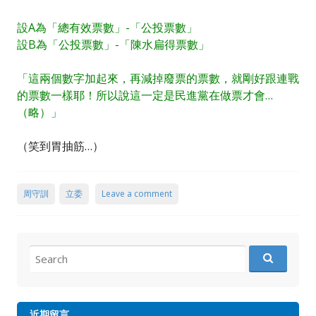
設A為「總有效票數」-「公投票數」
設B為「公投票數」-「陳水扁得票數」
「這兩個數字加起來，再減掉廢票的票數，就剛好跟連戰
的票數一樣耶！所以說這一定是民進黨在做票才會…
（略）」
（笑到胃抽筋…）
周守訓
立委
Leave a comment
Search
for:
近期留言