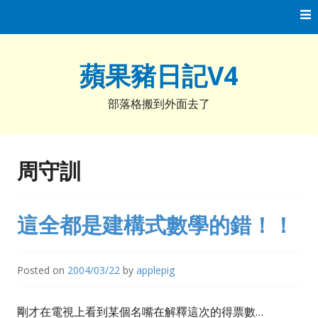
Skip
to
content
蘋果豬日記V4
部落格搬到外面去了
周守訓
這全都是建構式數學的錯！！
Posted on
2004/03/22
by
applepig
剛才在電視上看到某個名嘴在解釋這次的得票數…